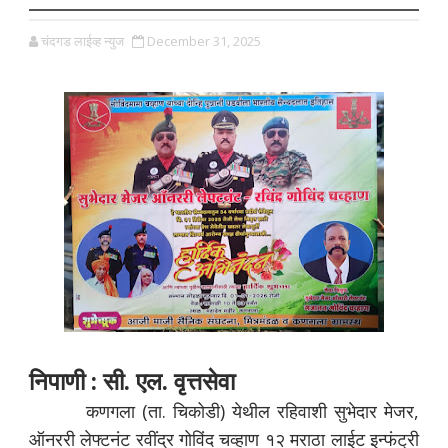
चंदगड लाईव्ह न्युज
December 31, 2025
निपाणी : सी. एल. वृत्तसेवा
कणगला (ता. चिकोडी) येथील रहिवाशी सुभेदार मेजर,
ऑनररी लेफ्टनंट रवींद्र गोविंद चव्हाण १२ मराठा लाईट इन्फंट्री