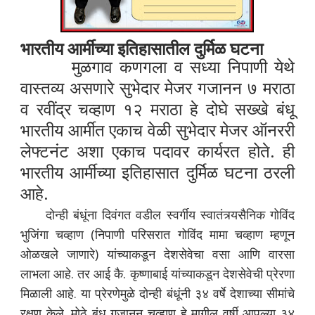
भारतीय आर्मीच्या इतिहासातील दुर्मिळ घटना
मुळगाव कणगला व सध्या निपाणी येथे
वास्तव्य असणारे सुभेदार मेजर गजानन ७ मराठा
व रवींद्र चव्हाण १२ मराठा हे दोघे सख्खे बंधू
भारतीय आर्मीत एकाच वेळी सुभेदार मेजर ऑनररी
लेफ्टनंट अशा एकाच पदावर कार्यरत होते. ही
भारतीय आर्मीच्या इतिहासात दुर्मिळ घटना ठरली
आहे.
दोन्ही बंधूंना दिवंगत वडील स्वर्गीय स्वातंत्र्यसैनिक गोविंद
भुजिंगा चव्हाण (निपाणी परिसरात गोविंद मामा चव्हाण म्हणून
ओळखले जाणारे) यांच्याकडून देशसेवेचा वसा आणि वारसा
लाभला आहे. तर आई कै. कृष्णाबाई यांच्याकडून देशसेवेची प्रेरणा
मिळाली आहे. या प्रेरणेमुळे दोन्ही बंधूंनी ३४ वर्षे देशाच्या सीमांचे
रक्षण केले. मोठे बंधू गजानन चव्हाण हे मागील वर्षी आपल्या ३४