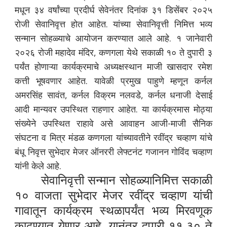
मधून ३४ वर्षांच्या प्रदीर्घ सेवेनंतर दिनांक ३१ डिसेंबर २०२५
रोजी सेवानिवृत्त होत आहेत. यांच्या सेवानिवृत्ती निमित्त भव्य
सन्मान सोहळ्याचे आयोजन करण्यात आले आहे. १ जानेवारी
२०२६ रोजी महादेव मंदिर, कणगला येथे सकाळी १० ते दुपारी ३
पर्यंत होणाऱ्या कार्यक्रमाचे अध्यक्षस्थान माजी खासदार रमेश
कत्ती भूषवणार आहेत. यावेळी प्रमुख पाहुणे म्हणून कर्नल
अमरसिंह सावंत, कर्नल विक्रम नलवडे, कर्नल धनाजी देसाई
आदी मान्यवर उपस्थित राहणार आहेत. या कार्यक्रमास मोठ्या
संख्येने उपस्थित राहावे असे आवाहन आजी-माजी सैनिक
संघटना व मित्र मंडळ कणगला यांच्यावतीने रवींद्र चव्हाण यांचे
बंधू निवृत्त सुभेदार मेजर ऑनररी लेफ्टनंट गजानन गोविंद चव्हाण
यांनी केले आहे.
सेवानिवृत्ती सन्मान सोहळ्यानिमित्त सकाळी
१० वाजता सुभेदार मेजर रवींद्र चव्हाण यांची
गावातून कार्यक्रम स्थळापर्यंत भव्य मिरवणूक
काढण्यात येणार आहे. यानंतर दुपारी ११.३० ते