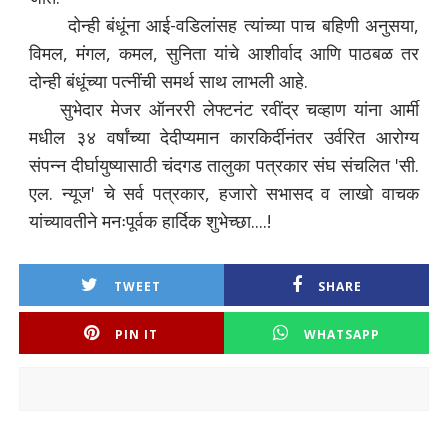
दोन्ही बंधूंना आई-वडिलांसह त्यांच्या पाच बहिणी अनुसया,
विमल, मंगल, कमल, सुनिता यांचे आशीर्वाद आणि पाठबळ तर
दोन्ही बंधूंच्या पत्नींची समर्थ साथ लाभली आहे.
सुभेदार मेजर ऑनररी लेफ्टनंट रवींद्र चव्हाण यांना आर्मी
मधील ३४ वर्षांच्या देदीप्यमान कारकिर्दीनंतर उर्वरित आरोग्य
संपन्न दीर्घायुष्यासाठी चंदगड तालुका पत्रकार संघ संचलित 'सी.
एल. न्यूज' चे सर्व पत्रकार, हजारो सभासद व लाखो वाचक
यांच्यावतीने मनःपूर्वक हार्दिक शुभेच्छा....!
TWEET
SHARE
PIN IT
WHATSAPP