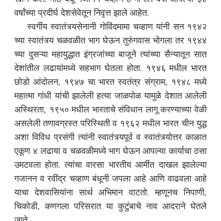
वर्षांच्या प्रदीर्घ देशसेवेतून निवृत्त झाले आहेत.
स्वर्गीय स्वातंत्र्यसेनानी गोविंदमामा चव्हाण यांनी सन १९४२
च्या स्वातंत्र्य चळवळीत भाग घेऊन तुरुंगवास भोगला तर १९४४
च्या दुसऱ्या महायुद्धात इंग्रजांच्या बाजूने त्यांच्या सैन्यातून सात
देशांतील लढायांमध्ये सहभाग घेतला होता. १९४६ मधील भारत
छोडो आंदोलन, १९४७ चा भारत स्वतंत्र संग्राम, १९४८ मध्ये
महात्मा गांधी यांची झालेली हत्या जाळपोळ यामुळे देशात आलेली
अस्थिरता, १९५० मधील भारताचे संविधान लागू करण्याच्या वेळी
असलेली तणावग्रस्त परिस्थिती व १९६२ मधील भारत चीन युद्ध
अशा विविध प्रसंगी त्यांनी स्वातंत्र्यपूर्व व स्वातंत्र्योत्तर काळात
एकूण ४ लढाया व चळवळीमध्ये भाग घेऊन आपल्या कार्याचा ठसा
उमटवला होता. त्यांचा वारसा भारतीय आर्मीत दाखल झालेल्या
गजानन व रवींद्र चव्हाण बंधूनी जपला आहे आणि वाढवला आहे
याचा देशवासियांना सार्थ अभिमान वाटतो. म्हणूनच निपाणी,
चिकोडी, कणगला परिसरात या कुटुंबाचे नाव आदराने घेतले
जाते.