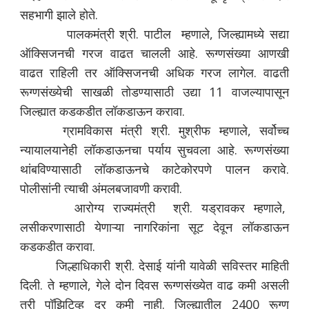
सहभागी झाले होते.
पालकमंत्री श्री. पाटील म्हणाले, जिल्ह्यामध्ये सद्या
ऑक्सिजनची गरज वाढत चालली आहे. रूग्णसंख्या आणखी
वाढत राहिली तर ऑक्सिजनची अधिक गरज लागेल. वाढती
रूग्णसंख्येची साखळी तोडण्यासाठी उद्या 11 वाजल्यापासून
जिल्ह्यात कडकडीत लॉकडाऊन करावा.
ग्रामविकास मंत्री श्री. मुश्रीफ म्हणाले, सर्वोच्च
न्यायालयानेही लॉकडाऊनचा पर्याय सुचवला आहे. रूग्णसंख्या
थांबविण्यासाठी लॉकडाऊनचे काटेकोरपणे पालन करावे.
पोलीसांनी त्याची अंमलबजावणी करावी.
आरोग्य राज्यमंत्री श्री. यड्रावकर म्हणाले,
लसीकरणासाठी येणाऱ्या नागरिकांना सूट देवून लॉकडाऊन
कडकडीत करावा.
जिल्हाधिकारी श्री. देसाई यांनी यावेळी सविस्तर माहिती
दिली. ते म्हणाले, गेले दोन दिवस रूग्णसंख्येत वाढ कमी असली
तरी पॉझिटिव्ह दर कमी नाही. जिल्ह्यातील 2400 रूग्ण