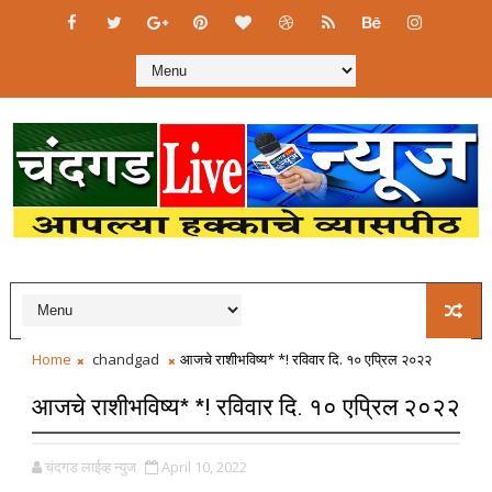
Home
chandgad
आजचे राशीभविष्य* *! रविवार दि. १० एप्रिल २०२२
आजचे राशीभविष्य* *! रविवार दि. १० एप्रिल २०२२
चंदगड लाईव्ह न्युज
April 10, 2022