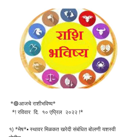
*🟣आजचे राशीभविष्य*
*! रविवार दि. १० एप्रिल २०२२ !*
१) *मेष*▪️ स्थावर मिळकत खरेदी संबंधित बोलणी यशस्वी