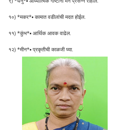
९) *धनु*▪️ आध्यात्मिक गोष्टींनी मन प्रसन्न राहील.
१०) *मकर*▪️ कामात वडीलांची मदत होईल.
११) *कुंभ*▪️ आर्थिक आवक वाढेल.
१२) *मीन*▪️ प्रकृतीची काळजी घ्या.