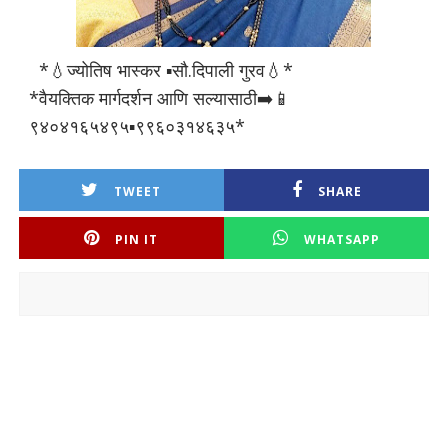
*💧ज्योतिष भास्कर ▪️सौ.दिपाली गुरव💧*
*वैयक्तिक मार्गदर्शन आणि सल्यासाठी➡️📱
९४०४१६५४९५▪️९९६०३१४६३५*
TWEET
SHARE
PIN IT
WHATSAPP