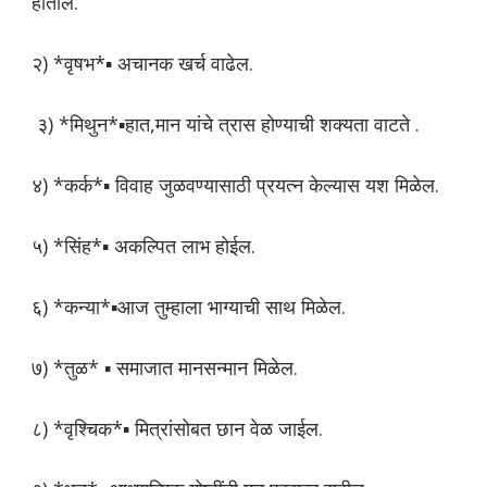
होतील.
२) *वृषभ*▪️ अचानक खर्च वाढेल.
३) *मिथुन*▪️हात,मान यांचे त्रास होण्याची शक्यता वाटते .
४) *कर्क*▪️ विवाह जुळवण्यासाठी प्रयत्न केल्यास यश मिळेल.
५) *सिंह*▪️ अकल्पित लाभ होईल.
६) *कन्या*▪️आज तुम्हाला भाग्याची साथ मिळेल.
७) *तुळ* ▪️ समाजात मानसन्मान मिळेल.
८) *वृश्चिक*▪️ मित्रांसोबत छान वेळ जाईल.