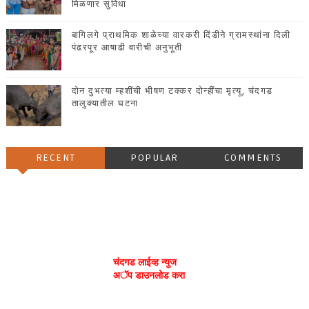
मिळणार सुविधा
बागिलगे प्राथमिक शाळेच्या वारकरी दिंडीने ग्रामस्थांना दिली
पंढरपूर आषाढी वारीची अनुभूती
दोन दुभत्या म्हशींची भीषण टक्कर दोन्हींचा मृत्यू, चंदगड
तालुक्यातील घटना
RECENT
POPULAR
COMMENTS
चंदगड लाईव्ह न्युज
अॅप डाउनलोड करा