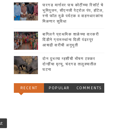
पारगड मार्गावर पाच कोटींच्या रिसॉर्ट चे
भूमिपूजन, सीएनजी पेट्रोल पंप, हॉटेल,
स्नो फॉल मुळे पर्यटक व वाहनधारकांना
मिळणार सुविधा
बागिलगे प्राथमिक शाळेच्या वारकरी
दिंडीने ग्रामस्थांना दिली पंढरपूर
आषाढी वारीची अनुभूती
दोन दुभत्या म्हशींची भीषण टक्कर
दोन्हींचा मृत्यू, चंदगड तालुक्यातील
घटना
RECENT
POPULAR
COMMENTS
st