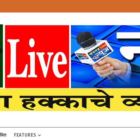
बंधित
FEATURES