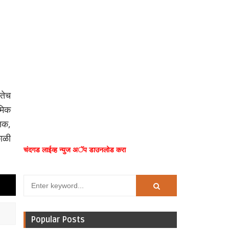
तेच
थमिक
्षक,
काळी
चंदगड लाईव्ह न्युज अॅप डाउनलोड करा
Popular Posts