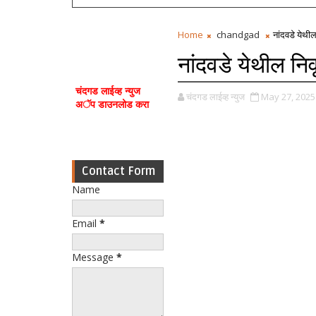
Home
chandgad
नांदवडे येथील
नांदवडे येथील निव
चंदगड लाईव्ह न्युज
चंदगड लाईव्ह न्युज
May 27, 2025
अॅप डाउनलोड करा
Contact Form
Name
Email
*
Message
*