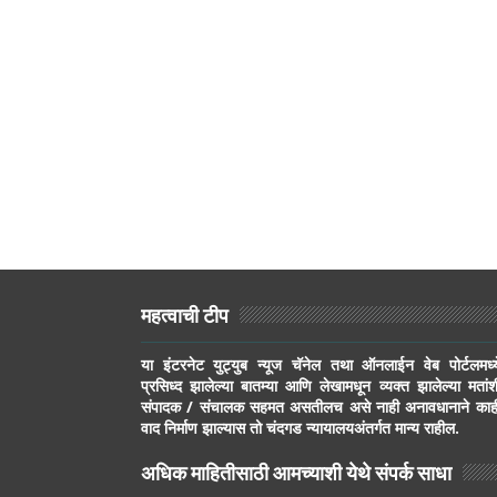
महत्वाची टीप
या इंटरनेट युट्युब न्यूज चॅनेल तथा ऑनलाईन वेब पोर्टलमध्य
प्रसिध्द झालेल्या बातम्या आणि लेखामधून व्यक्त झालेल्या मतांश
संपादक / संचालक सहमत असतीलच असे नाही अनावधानाने काह
वाद निर्माण झाल्यास तो चंदगड न्यायालयअंतर्गत मान्य राहील.
अधिक माहितीसाठी आमच्याशी येथे संपर्क साधा