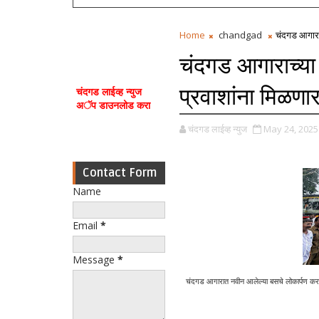
Home
chandgad
चंदगड आगाराच
चंदगड आगाराच्या
प्रवाशांना मिळणा
चंदगड लाईव्ह न्युज
अॅप डाउनलोड करा
चंदगड लाईव्ह न्युज
May 24, 2025
Contact Form
Name
Email
*
Message
*
चंदगड आगारात नवीन आलेल्या बसचे लोकार्पण करत