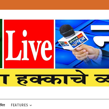
बंधित
FEATURES