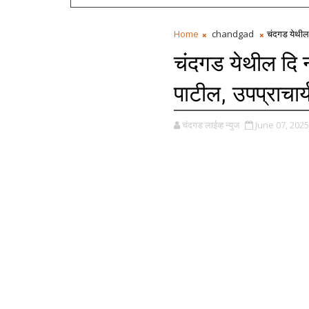
Home
chandgad
चंदगड येथील द
चंदगड येथील दि न्य
पाटील, उपप्राचार्
चंदगड लाईव्ह न्युज
June 07, 2025