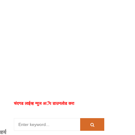
चंदगड लाईव्ह न्युज अॅप डाउनलोड करा
ार्य