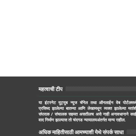
महत्वाची टीप
या इंटरनेट युट्युब न्यूज चॅनेल तथा ऑनलाईन वेब पोर्टलमध्य
प्रसिध्द झालेल्या बातम्या आणि लेखामधून व्यक्त झालेल्या मतांश
संपादक / संचालक सहमत असतीलच असे नाही अनावधानाने काह
वाद निर्माण झाल्यास तो चंदगड न्यायालयअंतर्गत मान्य राहील.
अधिक माहितीसाठी आमच्याशी येथे संपर्क साधा