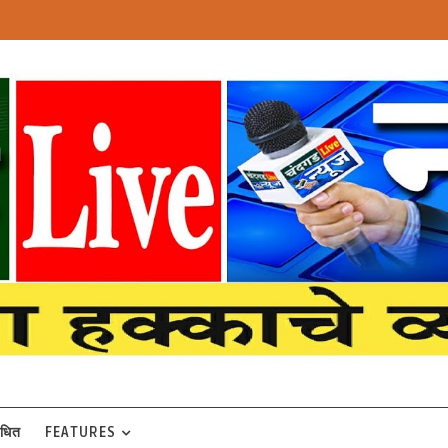
बंधित
FEATURES