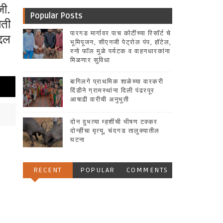
जी.
Popular Posts
िती
पारगड मार्गावर पाच कोटींच्या रिसॉर्ट चे
्दल
भूमिपूजन, सीएनजी पेट्रोल पंप, हॉटेल,
स्नो फॉल मुळे पर्यटक व वाहनधारकांना
मिळणार सुविधा
बागिलगे प्राथमिक शाळेच्या वारकरी
दिंडीने ग्रामस्थांना दिली पंढरपूर
आषाढी वारीची अनुभूती
दोन दुभत्या म्हशींची भीषण टक्कर
दोन्हींचा मृत्यू, चंदगड तालुक्यातील
घटना
RECENT
POPULAR
COMMENTS