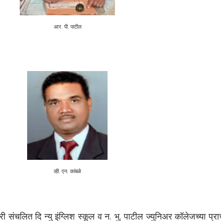
आर. पी. पाटील
व्ही. एन. कांबळे
ी संचलित दि न्यु इंग्लिश स्कूल व न. भु. पाटील ज्युनिअर कॉलेजच्या प्राच