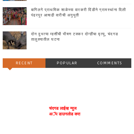
बागिलगे प्राथमिक शाळेच्या वारकरी दिंडीने ग्रामस्थांना दिली
पंढरपूर आषाढी वारीची अनुभूती
दोन दुभत्या म्हशींची भीषण टक्कर दोन्हींचा मृत्यू, चंदगड
तालुक्यातील घटना
RECENT
POPULAR
COMMENTS
चंदगड लाईव्ह न्युज
अॅप डाउनलोड करा