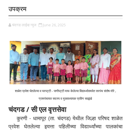
उपक्रम
चंदगड लाईव्ह न्युज
June 26, 2025
शाळेत प्रवेश घेतलेल्या व घरपट्टी - पाणीपट्टी माफ केलेल्या विद्यार्थ्यासमवेत सरपंच संतोष मोरे ,
ग्रामपंचायत सदस्य व मुख्याध्यापक प्रविण साळूंखे
चंदगड / सी एल वृत्तसेवा
कुरणी - धामापूर (ता. चंदगड) येथील जिल्हा परिषद शाळेत
प्रवेश घेतलेल्या इयत्ता पहिलीच्या विद्यार्थ्यांच्या पालकांचा