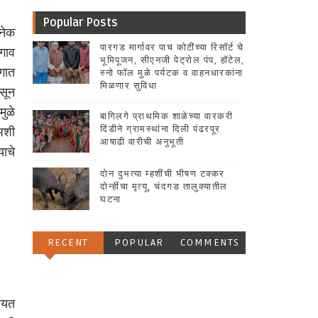
Popular Posts
नेक
पारगड मार्गावर पाच कोटींच्या रिसॉर्ट चे
 गाव
भूमिपूजन, सीएनजी पेट्रोल पंप, हॉटेल,
ागात
स्नो फॉल मुळे पर्यटक व वाहनधारकांना
मिळणार सुविधा
ासून
मुळे
बागिलगे प्राथमिक शाळेच्या वारकरी
 अशी
दिंडीने ग्रामस्थांना दिली पंढरपूर
आषाढी वारीची अनुभूती
याचे
दोन दुभत्या म्हशींची भीषण टक्कर
दोन्हींचा मृत्यू, चंदगड तालुक्यातील
घटना
RECENT
POPULAR
COMMENTS
ायत