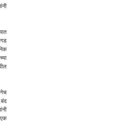
ंनी
्यात
दगड
नेक
च्या
थील
गेच
बंद
ंनी
त एक