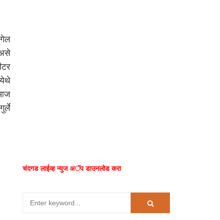
गेल
असे
ीटर
ेथे
े आज
र्ले
चंदगड लाईव्ह न्युज अॅप डाउनलोड करा