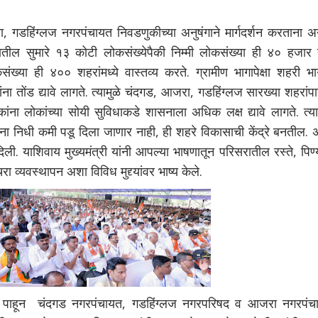
 गडहिंग्लज नगरपंचायत निवडणुकीच्या अनुषंगाने मार्गदर्शन करताना अ
ष्ट्रातील सुमारे १३ कोटी लोकसंख्येपैकी निम्मी लोकसंख्या ही ४० हजार
संख्या ही ४०० शहरांमध्ये वास्तव्य करते. ग्रामीण भागापेक्षा शहरी भ
ंना तोंड द्यावे लागते. त्यामुळे चंदगड, आजरा, गडहिंग्लज सारख्या शहरांप
ोकांना लोकांच्या सोयी सुविधाकडे शासनाला अधिक लक्ष द्यावे लागते. त्या
ंना निधी कमी पडू दिला जाणार नाही, ही शहरे विकासाची केंद्रे बनतील.
ी दिली. याशिवाय मुख्यमंत्री यांनी आपल्या भाषणातून परिसरातील रस्ते, पिण्
ा व्यवस्थापन अशा विविध मुद्द्यांवर भाष्य केले.
पाहून चंदगड नगरपंचायत, गडहिंग्लज नगरपरिषद व आजरा नगरपंच