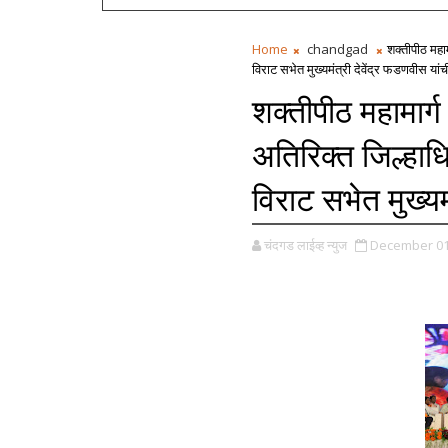
Home
chandgad
शक्तीपीठ महा
विराट सभेत मुख्यमंत्री देवेंद्र फडणवीस यांची
शक्तीपीठ महामार्
अतिरिक्त जिल्हाध
विराट सभेत मुख्यमं
चंदगड लाईव्ह न्युज
December 01