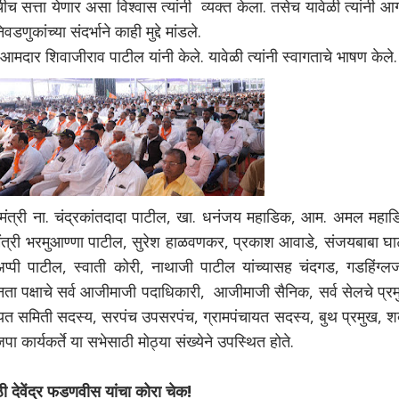
च सत्ता येणार असा विश्वास त्यांनी व्यक्त केला. तसेच यावेळी त्यांनी आ
ुकांच्या संदर्भाने काही मुद्दे मांडले.
त आमदार शिवाजीराव पाटील यांनी केले. यावेळी त्यांनी स्वागताचे भाषण केले.
मंत्री ना. चंद्रकांतदादा पाटील, खा. धनंजय महाडिक, आम. अमल महाड
मंत्री भरमुआण्णा पाटील, सुरेश हाळवणकर, प्रकाश आवाडे, संजयबाबा घाट
्पी पाटील, स्वाती कोरी, नाथाजी पाटील यांच्यासह चंदगड, गडहिंग्ल
ा पक्षाचे सर्व आजीमाजी पदाधिकारी, आजीमाजी सैनिक, सर्व सेलचे प्रम
यत समिती सदस्य, सरपंच उपसरपंच, ग्रामपंचायत सदस्य, बुथ प्रमुख, शक
ा कार्यकर्ते या सभेसाठी मोठ्या संख्येने उपस्थित होते.
ी देवेंद्र फडणवीस यांचा कोरा चेक!