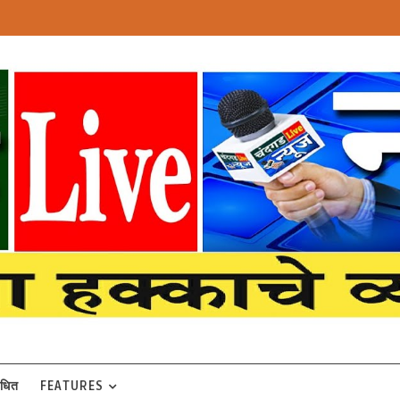
बंधित
FEATURES