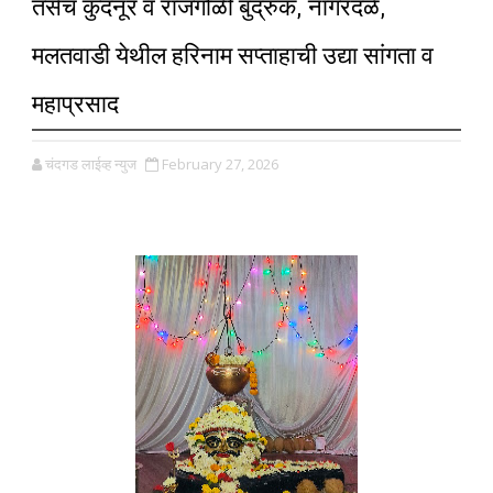
तसेच कुदनूर व राजगोळी बुद्रुक, नागरदळे,
मलतवाडी येथील हरिनाम सप्ताहाची उद्या सांगता व
महाप्रसाद
चंदगड लाईव्ह न्युज
February 27, 2026