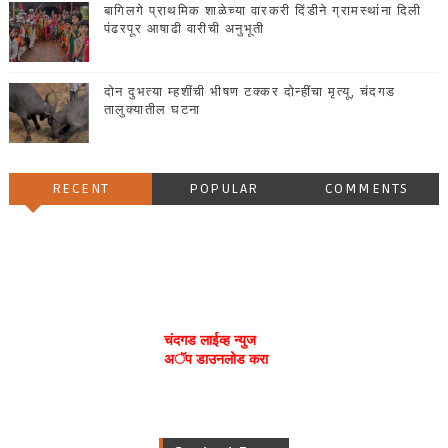
बागिलगे प्राथमिक शाळेच्या वारकरी दिंडीने ग्रामस्थांना दिली
पंढरपूर आषाढी वारीची अनुभूती
दोन दुभत्या म्हशींची भीषण टक्कर दोन्हींचा मृत्यू, चंदगड
तालुक्यातील घटना
RECENT
POPULAR
COMMENTS
चंदगड लाईव्ह न्युज
अॅप डाउनलोड करा