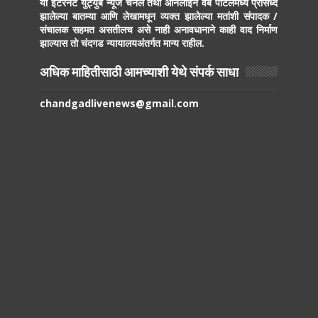
या इंटरनेट युट्युब न्यूज चॅनेल तथा ऑनलाईन वेब पोर्टलमध्ये प्रसिध्द
झालेल्या बातम्या आणि लेखामधून व्यक्त झालेल्या मतांशी संपादक /
संचालक सहमत असतीलच असे नाही अनावधानाने काही वाद निर्माण
झाल्यास तो चंदगड न्यायालयअंतर्गत मान्य राहील.
अधिक माहितीसाठी आमच्याशी येथे संपर्क साधा
chandgadlivenews@gmail.com