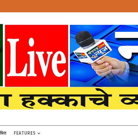
बंधित
FEATURES