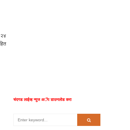
. २४
ोहित
चंदगड लाईव्ह न्युज अॅप डाउनलोड करा