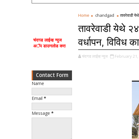
Home
chandgad
तावरेवाडी येथ
तावरेवाडी येथे २४
वर्धापन, विविध क
चंदगड लाईव्ह न्युज
अॅप डाउनलोड करा
चंदगड लाईव्ह न्युज
February 21,
Contact Form
Name
Email
*
Message
*