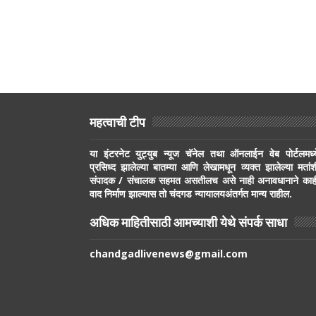
महत्वाची टीप
या इंटरनेट युट्युब न्यूज चॅनेल तथा ऑनलाईन वेब पोर्टलमध्य
प्रसिध्द झालेल्या बातम्या आणि लेखामधून व्यक्त झालेल्या मतांश
संपादक / संचालक सहमत असतीलच असे नाही अनावधानाने काह
वाद निर्माण झाल्यास तो चंदगड न्यायालयअंतर्गत मान्य राहील.
अधिक माहितीसाठी आमच्याशी येथे संपर्क साधा
chandgadlivenews@gmail.com