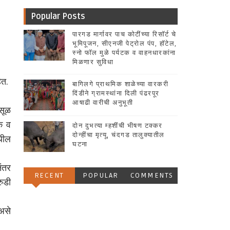
Popular Posts
पारगड मार्गावर पाच कोटींच्या रिसॉर्ट चे
भूमिपूजन, सीएनजी पेट्रोल पंप, हॉटेल,
स्नो फॉल मुळे पर्यटक व वाहनधारकांना
मिळणार सुविधा
ेत.
बागिलगे प्राथमिक शाळेच्या वारकरी
दिंडीने ग्रामस्थांना दिली पंढरपूर
आषाढी वारीची अनुभूती
सूळ
ेक व
दोन दुभत्या म्हशींची भीषण टक्कर
दोन्हींचा मृत्यू, चंदगड तालुक्यातील
थील
घटना
ंतर
RECENT
POPULAR
COMMENTS
रुडी
असे