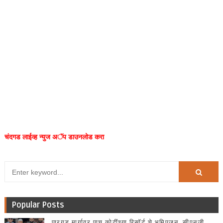
चंदगड लाईव्ह न्युज अॅप डाउनलोड करा
Popular Posts
पारगड मार्गावर पाच कोटींच्या रिसॉर्ट चे भूमिपूजन, सीएनजी