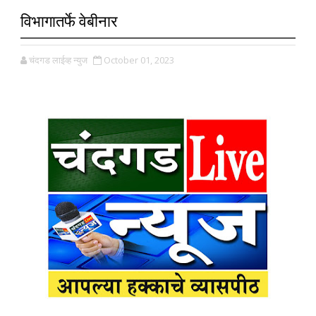
विभागातर्फे वेबीनार
चंदगड लाईव्ह न्युज
October 01, 2023