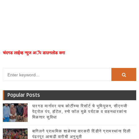
चंदगड लाईव्ह न्युज अॅप डाउनलोड करा
Popular Posts
पारगड मार्गावर पाच कोटींच्या रिसॉर्ट चे भूमिपूजन, सीएनजी
पेट्रोल पंप, हॉटेल, स्नो फॉल मुळे पर्यटक व वाहनधारकांना
मिळणार सुविधा
बागिलगे प्राथमिक शाळेच्या वारकरी दिंडीने ग्रामस्थांना दिली
पंढरपूर आषाढी वारीची अनुभूती