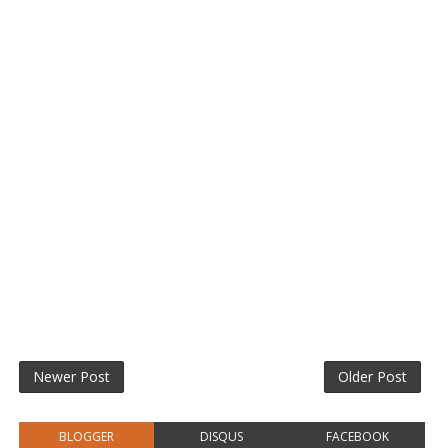
Newer Post
Older Post
BLOGGER
DISQUS
FACEBOOK