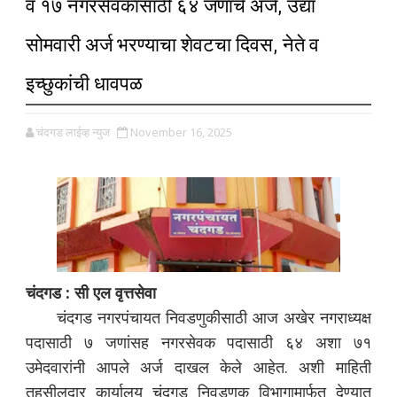
व १७ नगरसेवकांसाठी ६४ जणांचे अर्ज, उद्या
सोमवारी अर्ज भरण्याचा शेवटचा दिवस, नेते व
इच्छुकांची धावपळ
चंदगड लाईव्ह न्युज
November 16, 2025
चंदगड : सी एल वृत्तसेवा
चंदगड नगरपंचायत निवडणुकीसाठी आज अखेर नगराध्यक्ष
पदासाठी ७ जणांसह नगरसेवक पदासाठी ६४ अशा ७१
उमेदवारांनी आपले अर्ज दाखल केले आहेत. अशी माहिती
तहसीलदार कार्यालय चंदगड निवडणूक विभागामार्फत देण्यात