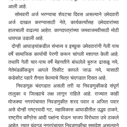
आली आहे.
सोमवारी अर्ज भरण्याचा शेवटचा दिवस असल्याने उमेदवारी
अर्ज दाखल करण्यासाठी नेते, कार्यकर्त्यांसह उमेदवारांच्या
हालचाली वाढल्या आहेत. कागदपत्रांच्या जमवाजमवीसाठी मोठी
धावपळ उडाली आहे.
दोन्ही आघाड्यांकडील संभाव्य व इच्छुक उमेदवारांनी गेली पाच
वर्षे सामाजिक कार्याची पेरणी करून चांगली मशागत केली आहे.
तथापि गेली चार-पाच वर्षे मेहनतीने बांधलेले बुरुज ढासळू नये,
नेतेमंडळींकडून आपले तिकीट कापले जाऊ नये, यासाठी
कडेकोट पहारे तैनात केल्याचे चित्र चंदगडात दिसत आहे.
निवडणूक चंदगडात असली तरी या निवडणुकीकडे संपूर्ण
तालुका व जिल्ह्याचे लक्ष लागून राहिले आहे. राज्यात काही
मोजक्या नगरपंचायत निवडणुकीत शरद पवार व अजित पवार
असे दोन्ही राष्ट्रवादी गट, महाविकास आघाडीतील उद्धव ठाकरे,
राष्ट्रीय काँग्रेस आदी पक्षांना घेऊन भाजप विरोधात उभे ठाकले
आहेत. त्यात चंदगड नगरपंचायत निवडणुकीचा समावेश असल्याने