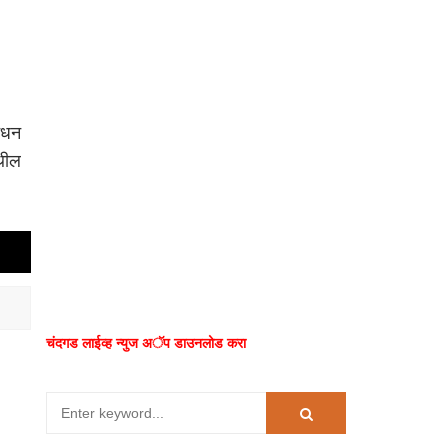
निधन
ेथील
चंदगड लाईव्ह न्युज अॅप डाउनलोड करा