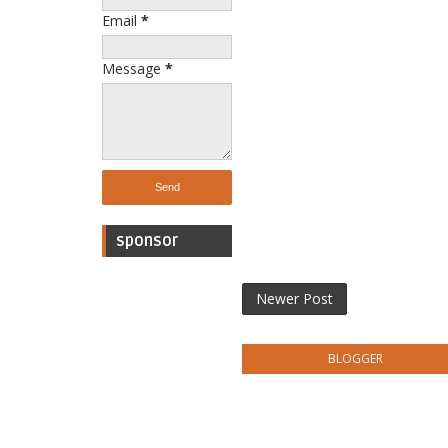
Email
*
Message
*
sponsor
Newer Post
BLOGGER