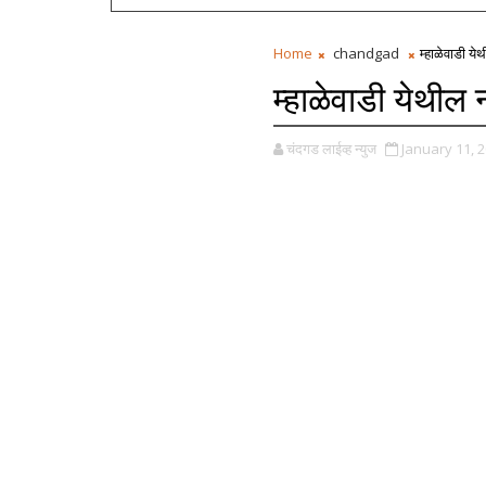
Home
chandgad
म्हाळेवाडी य
म्हाळेवाडी येथील
चंदगड लाईव्ह न्युज
January 11, 