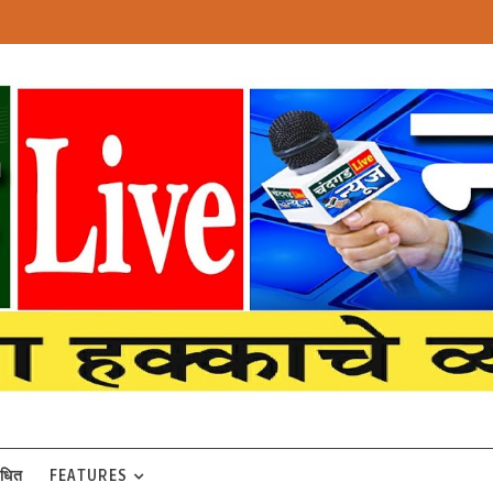
बंधित
FEATURES