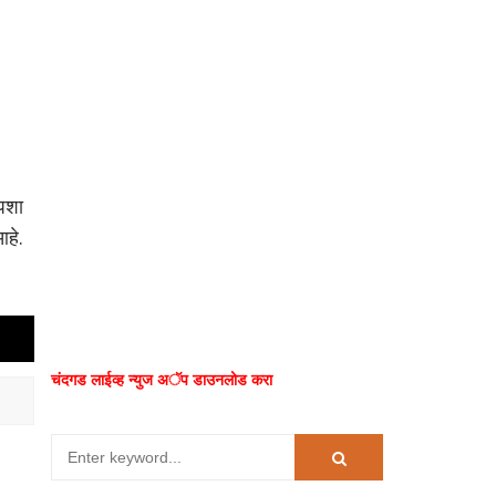
्पशा
आहे.
चंदगड लाईव्ह न्युज अॅप डाउनलोड करा