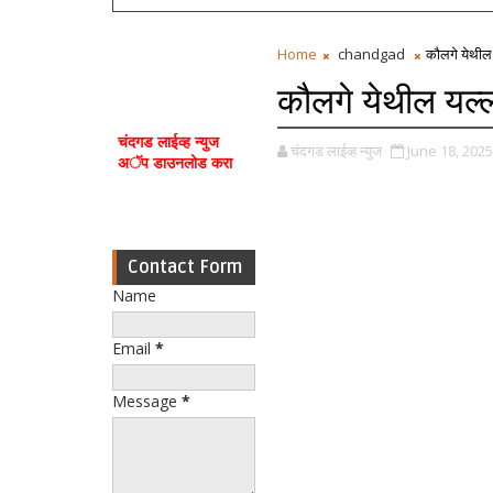
Home
chandgad
कौलगे येथील 
कौलगे येथील यल्ल
चंदगड लाईव्ह न्युज
चंदगड लाईव्ह न्युज
June 18, 2025
अॅप डाउनलोड करा
Contact Form
Name
Email
*
Message
*