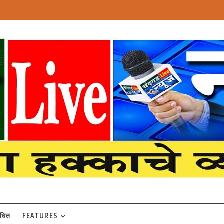
बंधित
FEATURES