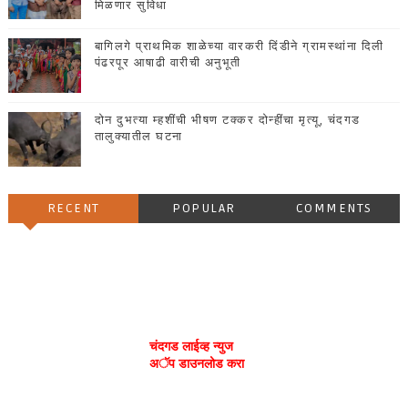
मिळणार सुविधा
बागिलगे प्राथमिक शाळेच्या वारकरी दिंडीने ग्रामस्थांना दिली
पंढरपूर आषाढी वारीची अनुभूती
दोन दुभत्या म्हशींची भीषण टक्कर दोन्हींचा मृत्यू, चंदगड
तालुक्यातील घटना
RECENT
POPULAR
COMMENTS
चंदगड लाईव्ह न्युज
अॅप डाउनलोड करा