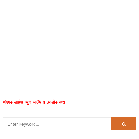
चंदगड लाईव्ह न्युज अॅप डाउनलोड करा