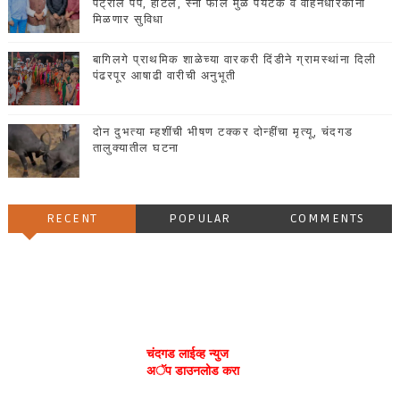
पेट्रोल पंप, हॉटेल, स्नो फॉल मुळे पर्यटक व वाहनधारकांना
मिळणार सुविधा
बागिलगे प्राथमिक शाळेच्या वारकरी दिंडीने ग्रामस्थांना दिली
पंढरपूर आषाढी वारीची अनुभूती
दोन दुभत्या म्हशींची भीषण टक्कर दोन्हींचा मृत्यू, चंदगड
तालुक्यातील घटना
RECENT
POPULAR
COMMENTS
चंदगड लाईव्ह न्युज
अॅप डाउनलोड करा