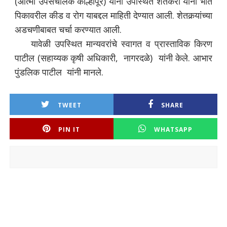
(आत्मा उपसंचालक कोल्हापूर) यांनी उपस्थित शेतकरी यांना भात
पिकावरील कीड व रोग याबद्दल माहिती देण्यात आली. शेतकर्‍यांच्या
अडचणीबाबत चर्चा करण्यात आली.
यावेळी उपस्थित मान्यवरांचे स्वागत व प्रास्ताविक किरण
पाटील (सहाय्यक कृषी अधिकारी, नागरदळे) यांनी केले. आभार
पुंडलिक पाटील यांनी मानले.
TWEET
SHARE
PIN IT
WHATSAPP