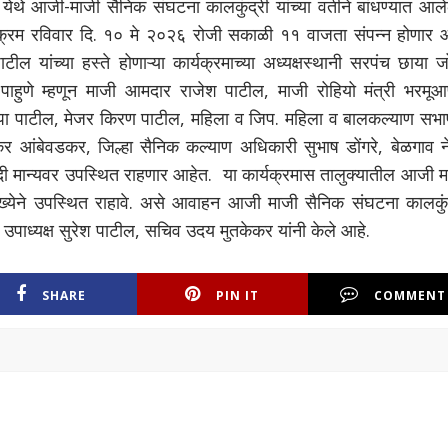
 येथे आजी-माजी सैनिक संघटना कालकुंद्री यांच्या वतीने बांधण्यात आले
क्रम रविवार दि. १० मे २०२६ रोजी सकाळी ११ वाजता संपन्न होणार आ
ल यांच्या हस्ते होणाऱ्या कार्यक्रमाच्या अध्यक्षस्थानी सरपंच छाया 
पाहुणे म्हणून माजी आमदार राजेश पाटील, माजी रोहियो मंत्री भरमूआण
लाप्पा पाटील, मेजर किरण पाटील, महिला व जिप. महिला व बालकल्याण सभा
कर आंबेवडकर, जिल्हा सैनिक कल्याण अधिकारी सुभाष डोंगरे, बेळगाव ने
 मान्यवर उपस्थित राहणार आहेत. या कार्यक्रमास तालुक्यातील आजी म
ंख्येने उपस्थित राहावे. असे आवाहन आजी माजी सैनिक संघटना कालकुंद
, उपाध्यक्ष सुरेश पाटील, सचिव उदय मुतकेकर यांनी केले आहे.
SHARE
PIN IT
COMMENT