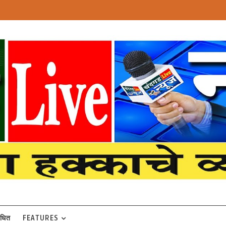
बंधित
FEATURES