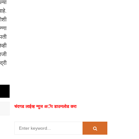
ल्या
हे.
जोशी
्णा
पती
व्ही
ाजी
्री
चंदगड लाईव्ह न्युज अॅप डाउनलोड करा