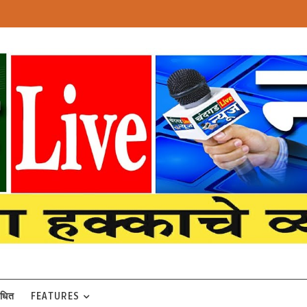
बंधित
FEATURES