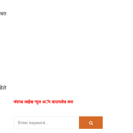
बाबत
िले
चंदगड लाईव्ह न्युज अॅप डाउनलोड करा