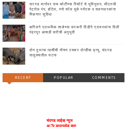
पारगड मार्गावर पाच कोटींच्या रिसॉर्ट चे भूमिपूजन, सीएनजी
पेट्रोल पंप, हॉटेल, स्नो फॉल मुळे पर्यटक व वाहनधारकांना
मिळणार सुविधा
बागिलगे प्राथमिक शाळेच्या वारकरी दिंडीने ग्रामस्थांना दिली
पंढरपूर आषाढी वारीची अनुभूती
दोन दुभत्या म्हशींची भीषण टक्कर दोन्हींचा मृत्यू, चंदगड
तालुक्यातील घटना
RECENT
POPULAR
COMMENTS
चंदगड लाईव्ह न्युज
अॅप डाउनलोड करा