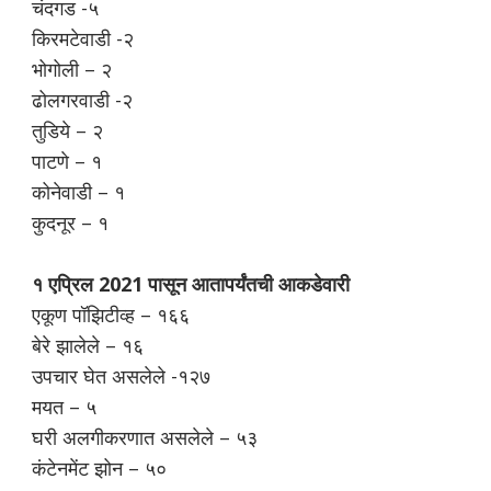
चंदगड -५
किरमटेवाडी -२
भोगोली – २
ढोलगरवाडी -२
तुडिये – २
पाटणे – १
कोनेवाडी – १
कुदनूर – १
१ एप्रिल 2021 पासून आतापर्यंतची आकडेवारी
एकूण पॉझिटीव्ह – १६६
बेरे झालेले – १६
उपचार घेत असलेले -१२७
मयत – ५
घरी अलगीकरणात असलेले – ५३
कंटेनमेंट झोन – ५०