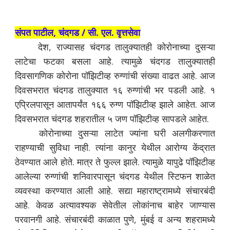
संपत पाटील, चंदगड / सी. एल. वृत्तसेवा
देश, राज्यासह चंदगड तालुक्यातही कोरोनाच्या दुसऱ्या
लाटेचा फटका बसला आहे. त्यामुळे चंदगड तालुक्यातही
दिवसागणिक कोरोना पॉझिटीव्ह रुग्णांची संख्या वाढत आहे. आज
दिवसभरात चंदगड तालुक्यात १६ रुग्णांची भर पडली आहे. १
एप्रिलपासून आतापर्यंत १६६ रुग्ण पॉझिटीव्ह झाले आहेत. आज
दिवसभरात चंदगड शहरातील ५ जण पॉझिटीव्ह सापडले आहेत.
कोरोनाच्या दुसऱ्या लाटेत ज्यांना घरी अलगीकरणात
राहण्याची सुविधा नाही. त्यांना कानुर येथील आरोग्य केंद्रात
ठेवण्यात आले होते. मात्र ते फुल्ल झाले. त्यामुळे यापुढे पॉझिटीव्ह
आलेल्या रुग्णांची शनिवारपासून चंदगड येथील स्टिफन शाळेत
व्यवस्था करण्यात आली आहे. सद्या महाराष्ट्रामध्ये संचारबंदी
आहे. केवळ अत्यावश्यक सेवेतील लोकांनाच बाहेर जाण्यास
परवानगी आहे. संचारबंदी काळात पुणे, मुंबई व अन्य शहरामध्ये