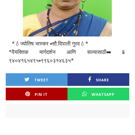
*💧ज्योतिष भास्कर ▪️सौ.दिपाली गुरव💧*
*वैयक्तिक मार्गदर्शन आणि सल्यासाठी➡️📱
९४०४१६५४९५▪️९९६०३१४६३५*
TWEET
SHARE
PIN IT
WHATSAPP