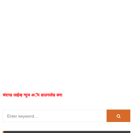
चंदगड लाईव्ह न्युज अॅप डाउनलोड करा