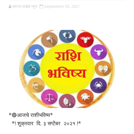
चंदगड लाईव्ह न्युज
September 03, 2021
*🟣आजचे राशीभविष्य*
*! शुक्रवार दि. ३ सप्टेंबर २०२१ !*