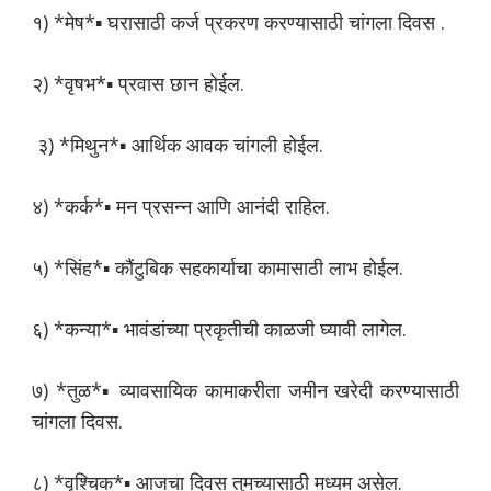
१) *मेष*▪️ घरासाठी कर्ज प्रकरण करण्यासाठी चांगला दिवस .
२) *वृषभ*▪️ प्रवास छान होईल.
३) *मिथुन*▪️ आर्थिक आवक चांगली होईल.
४) *कर्क*▪️ मन प्रसन्न आणि आनंदी राहिल.
५) *सिंह*▪ कौंटुबिक सहकार्याचा कामासाठी लाभ होईल.
६) *कन्या*▪️ भावंडांच्या प्रकृतीची काळजी घ्यावी लागेल.
७) *तुळ*▪️ व्यावसायिक कामाकरीता जमीन खरेदी करण्यासाठी
चांगला दिवस.
८) *वृश्चिक*▪️ आजचा दिवस तुमच्यासाठी मध्यम असेल.