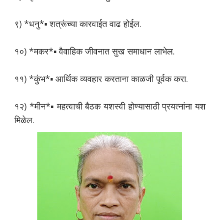
९) *धनु*▪️ शत्रूंच्या कारवाईत वाढ होईल.
१०) *मकर*▪️ वैवाहिक जीवनात सुख समाधान लाभेल.
११) *कुंभ*▪️ आर्थिक व्यवहार करताना काळजी पूर्वक करा.
१२) *मीन*▪ महत्वाची बैठक यशस्वी होण्यासाठी प्रयत्नांना यश
मिळेल.