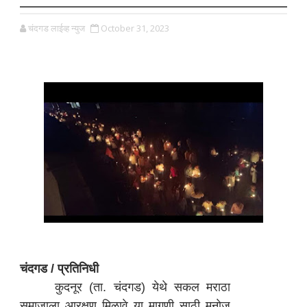
चंदगड लाईव्ह न्युज
October 31, 2023
चंदगड / प्रतिनिधी
कुदनूर (ता. चंदगड) येथे सकल मराठा
समाजाला आरक्षण मिळावे या मागणी साठी मनाेज