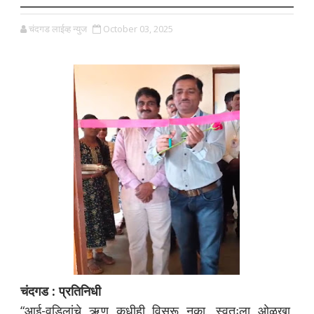
चंदगड लाईव्ह न्युज
October 03, 2025
चंदगड : प्रतिनिधी
“आई-वडिलांचे ऋण कधीही विसरू नका. स्वतःला ओळखा,