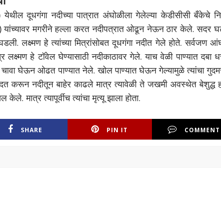
 येथील दूधगंगा नदीच्या पात्रात अंघोळीला गेलेल्या केडीसीसी बँकेचे निव
५) यांच्यावर मगरीने हल्ला करत नदीपत्रात ओढून नेऊन ठार केले. सदर घ
डली. लक्ष्मण हे त्यांच्या मित्रांसोबत दूधगंगा नदीत गेले होते. सर्वजण आ
र लक्ष्मण हे टॉवेल घेण्यासाठी नदीकाठावर गेले. याच वेळी पाण्यात दबा 
ला चावा घेऊन ओढत पाण्यात नेले. खोल पाण्यात घेऊन गेल्यामुळे त्यांचा गुद
ा मदत करून नदीतून बाहेर काढले मात्र त्यावेळी ते जखमी अवस्थेत बेशुद्ध ह
ेले. मात्र त्यापूर्वीच त्यांचा मृत्यू झाला होता.
SHARE
PIN IT
COMMENT