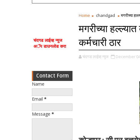
Home
chandgad
मगरीच्या हल्ल
मगरीच्या हल्ल्यात
कर्मचारी ठार
चंदगड लाईव्ह न्युज
अॅप डाउनलोड करा
चंदगड लाईव्ह न्युज
December 04
Contact Form
Name
Email
*
Message
*
कोल्हापूर : सी एल वृत्तसे