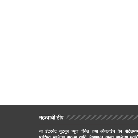
महत्वाची टीप
या इंटरनेट युट्युब न्यूज चॅनेल तथा ऑनलाईन वेब पोर्टलमध्य
प्रसिध्द झालेल्या बातम्या आणि लेखामधून व्यक्त झालेल्या मतांश