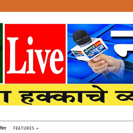
बंधित
FEATURES