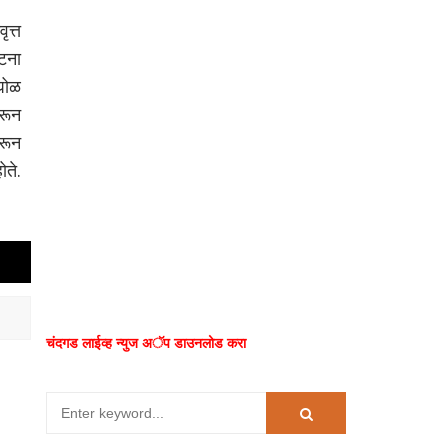
ृत्त
टना
ंघोळ
धरून
मरून
ोते.
चंदगड लाईव्ह न्युज अॅप डाउनलोड करा