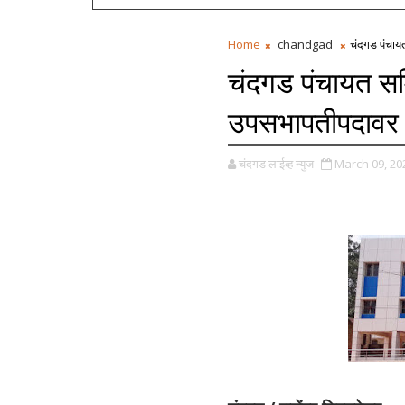
Home
chandgad
चंदगड पंचाय
चंदगड पंचायत सम
उपसभापतीपदावर 
चंदगड लाईव्ह न्युज
March 09, 20