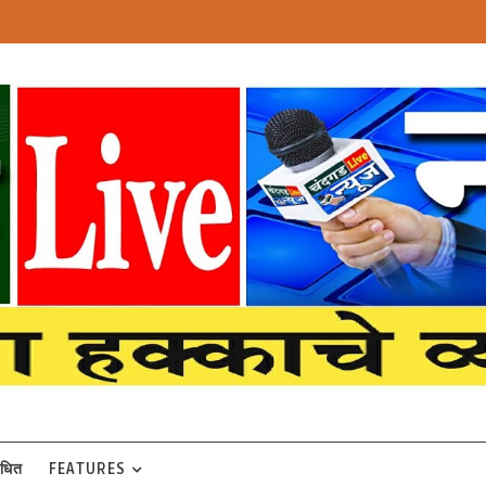
बंधित
FEATURES