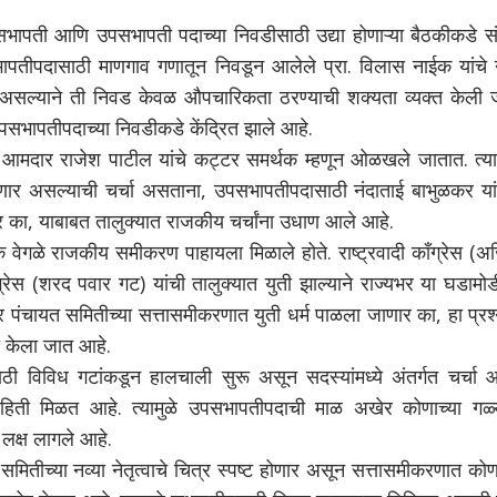
भापती आणि उपसभापती पदाच्या निवडीसाठी उद्या होणाऱ्या बैठकीकडे संप
सभापतीपदासाठी माणगाव गणातून निवडून आलेले प्रा. विलास नाईक यांचे 
असल्याने ती निवड केवळ औपचारिकता ठरण्याची शक्यता व्यक्त केली 
ष उपसभापतीपदाच्या निवडीकडे केंद्रित झाले आहे.
ी आमदार राजेश पाटील यांचे कट्टर समर्थक म्हणून ओळखले जातात. त्याम
ाणार असल्याची चर्चा असताना, उपसभापतीपदासाठी नंदाताई बाभुळकर यांच
 का, याबाबत तालुक्यात राजकीय चर्चांना उधाण आले आहे.
क वेगळे राजकीय समीकरण पाहायला मिळाले होते. राष्ट्रवादी काँग्रेस (
ग्रेस (शरद पवार गट) यांची तालुक्यात युती झाल्याने राज्यभर या घडामो
ूमीवर पंचायत समितीच्या सत्तासमीकरणात युती धर्म पाळला जाणार का, हा प्रश
 केला जात आहे.
ठी विविध गटांकडून हालचाली सुरू असून सदस्यांमध्ये अंतर्गत चर्चा 
ाहिती मिळत आहे. त्यामुळे उपसभापतीपदाची माळ अखेर कोणाच्या गळ्
 लक्ष लागले आहे.
 समितीच्या नव्या नेतृत्वाचे चित्र स्पष्ट होणार असून सत्तासमीकरणात को