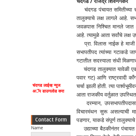
चंदगड / राजेंद्र शिवणगेकर
चंदगड पंचायत समितीच्या स
तालुक्याचे लक्ष लागले आहे. 
जवळपास निश्चित मानले जात 
आहे. त्यामुळे आता सर्वांचे लक्
प्रा. विलास नाईक हे माज
सभापतीपद त्यांच्या गटाकडे ज
गटातील सदस्याला संधी मिळणार
चंदगड तालुक्यात यावेळी ए
पवार गट) आणि राष्ट्रवादी काँ
चंदगड लाईव्ह न्युज
चर्चा झाली होती. त्या पार्श्वभ
अॅप डाउनलोड करा
आता राजकीय वर्तुळात उपस्थित
दरम्यान, उपसभापतीपदासा
विचारमंथन सुरू असल्याची म
पडणार, याकडे संपूर्ण तालुक्याचे
Contact Form
Name
उद्याच्या बैठकीनंतर पंचायत