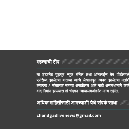
महत्वाची टीप
या इंटरनेट युट्युब न्यूज चॅनेल तथा ऑनलाईन वेब पोर्टलमध्य
प्रसिध्द झालेल्या बातम्या आणि लेखामधून व्यक्त झालेल्या मतांश
संपादक / संचालक सहमत असतीलच असे नाही अनावधानाने काह
वाद निर्माण झाल्यास तो चंदगड न्यायालयअंतर्गत मान्य राहील.
अधिक माहितीसाठी आमच्याशी येथे संपर्क साधा
chandgadlivenews@gmail.com