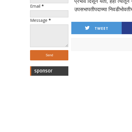
प्रभाव दिसून येतो, हेही त्या
Email
*
उपसभापतीपदाच्या निवडीभोवतीच
Message
*
TWEET
sponsor