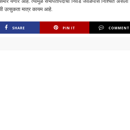
तून समोर येणार आहे. त्यामुळे सभापतीपदाची निवड जवळपास निश्चित असली
ी उत्सुकता मात्र कायम आहे.
SHARE
PIN IT
COMMENT