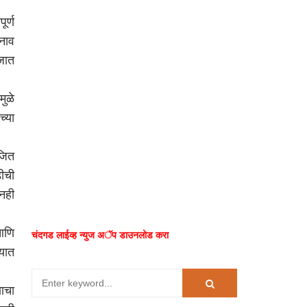
ूर्ण
नाव
जात
ुळे
्या
अजित
डीची
्नही
आणि
चंदगड लाईव्ह न्युज अॅप डाउनलोड करा
यात
णाचा