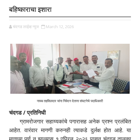
बहिष्काराचा इशारा
चंदगड लाईव्ह न्युज
March 12, 2026
नायब तहसिलदार यांना निवेदन देताना संघटनेचे पदाधिकारी
चंदगड / प्रतिनिधी
ग्रामरोजगार सहाय्यकांचे पगारासह अनेक प्रश्न प्रलंबित
आहेत. वारंवार मागणी करुनही त्याकडे दुर्लक्ष होत आहे. या
मागण्या पूर्ण न झाल्यास १ एप्रिल २०२६ पासून चंदगड तालुका