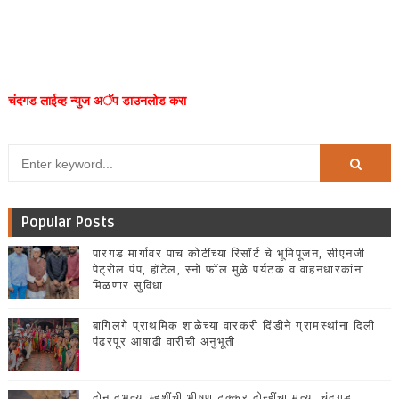
चंदगड लाईव्ह न्युज अॅप डाउनलोड करा
Popular Posts
पारगड मार्गावर पाच कोटींच्या रिसॉर्ट चे भूमिपूजन, सीएनजी
पेट्रोल पंप, हॉटेल, स्नो फॉल मुळे पर्यटक व वाहनधारकांना
मिळणार सुविधा
बागिलगे प्राथमिक शाळेच्या वारकरी दिंडीने ग्रामस्थांना दिली
पंढरपूर आषाढी वारीची अनुभूती
दोन दुभत्या म्हशींची भीषण टक्कर दोन्हींचा मृत्यू, चंदगड