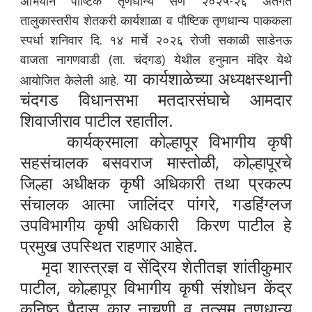
अभियान पौष्टिक तृणधान्य सण २०२५-२६ अंतर्गत
तालुकास्तरीय शेतकरी कार्यशाळा व पौष्टिक तृणधान्य पाककला
स्पर्धा शनिवार दि. १४ मार्चे २०२६ रोजी सकाळी साडेनऊ
वाजता नागणवाडी (ता. चंदगड) येथील हनुमान मंदिर येथे
या कार्यशाळेच्या अध्यक्षस्थानी
आयोजित केलेली आहे.
चंदगड विधानसभा मतदारसंघाचे आमदार
शिवाजीराव पाटील रहातील.
कार्यक्रमाला कोल्हापूर
विभागीय कृषी
सहसंचालक बसवराज मास्तोळी,
कोल्हापूरचे
जिल्हा अधीक्षक कृषी अधिकारी तथा प्रकल्प
संचालक आत्मा जालिंदर पांगरे,
गडहिंग्लज
उपविभागीय कृषी अधिकारी किरण पाटील
हे
प्रमुख उपस्थित राहणार आहेत.
मृदा शास्त्रज्ञ व सेंद्रिय शेतीतज्ञ शांतीकुमार
पाटील,
कोल्हापूर विभागीय कृषी संशोधन केंद्र
कनिष्ठ पैदास कार नाचणी व तत्सम तृणधान्य