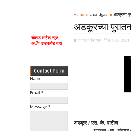
Home
chandgad
अडकूरच्या पु
अडकूरच्या पुरातन
चंदगड लाईव्ह न्युज
चंदगड लाईव्ह न्युज
July 20, 2021
अॅप डाउनलोड करा
Contact Form
Name
Email
*
Message
*
अडकूर / एस. के. पाटील
अडकूर (ता. चंदगड) या गा