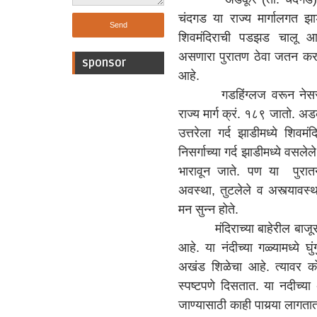
चंदगड या राज्य मार्गालगत झा
शिवमंदिराची पडझड चालू आ
असणारा पुरातण ठेवा जतन करण
sponsor
आहे.
गडहिंग्लज वरून नेसरी 
राज्य मार्ग क्रं. १८९ जातो. अडक
उत्तरेला गर्द झाडीमध्ये शि
निसर्गाच्या गर्द झाडीमध्ये वसले
भारावून जाते. पण या पुरातन
अवस्था, तुटलेले व अस्त्यावस्
मन सुन्न होते.
मंदिराच्या बाहेरील बाजूस भ
आहे. या नंदीच्या गळ्यामध्ये घु
अखंड शिळेचा आहे. त्यावर कोर
स्पष्टपणे दिसतात. या नदीच्य
जाण्यासाठी काही पायर्‍या लागता