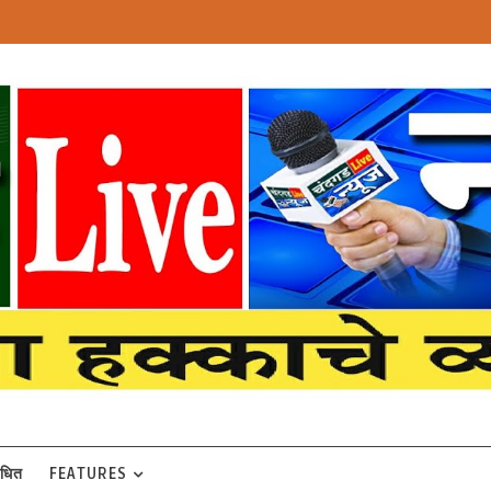
बंधित
FEATURES