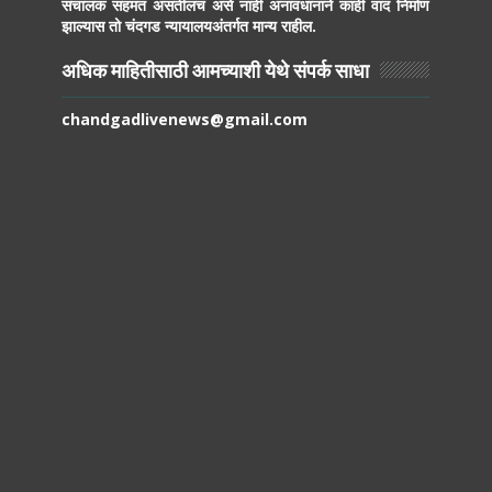
संचालक सहमत असतीलच असे नाही अनावधानाने काही वाद निर्माण
झाल्यास तो चंदगड न्यायालयअंतर्गत मान्य राहील.
अधिक माहितीसाठी आमच्याशी येथे संपर्क साधा
chandgadlivenews@gmail.com