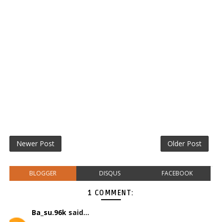
Newer Post
Older Post
BLOGGER
DISQUS
FACEBOOK
1 COMMENT:
Ba_su.96k
said...