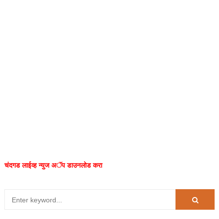
चंदगड लाईव्ह न्युज अॅप डाउनलोड करा