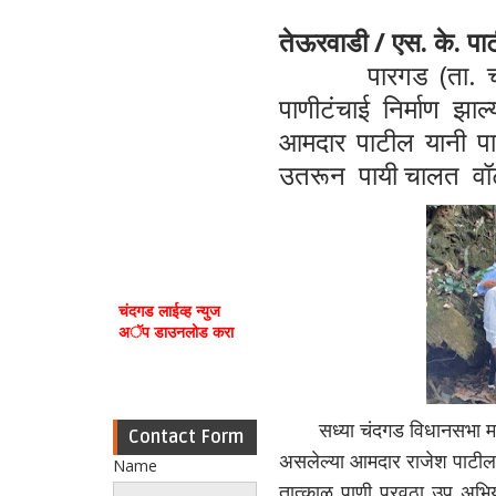
तेऊरवाडी / एस. के. पा
पारगड (ता. चंदगड)
पाणीटंचाई निर्माण झा
आमदार पाटील यानी पार
उतरून पायी चालत वॉटर
चंदगड लाईव्ह न्युज
अॅप डाउनलोड करा
सध्या चंदगड विधानसभा मतदारसं
Contact Form
असलेल्या आमदार राजेश पाटील य
Name
तात्काळ पाणी पुरवठा उप अभियं