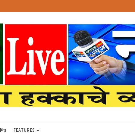
बंधित
FEATURES