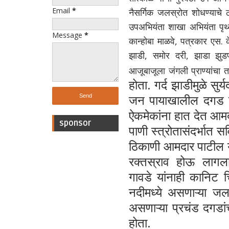
Email
*
नैसर्गिक जलस्रोत शोधण्याचे
उपअभियंता शाखा अभियंता पृथ्
Message
*
कान्होबा माळवे, पत्रकार एस. 
झाडी, समोर दरी, झाडा झुडप
आजूबाजूला जंगली प्राण
होता. गर्द झाडीमुळे सु
जन पायाखालील दगड घ
ऐकमेकांना हात देत आमद
sponsor
पाणी स्त्रोतासंदर्भात
सव
ठिकाणी आमदार पाटील या
रक्तस्राव होऊ लागल
गावडे
यांनाही कानिट च
नदीमध्ये असणाऱ्या ज
असणाऱ्या प्रचंड दगडा
होता.