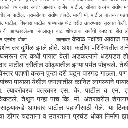
 ठरवले. त्यानुसार स्वतः आमदार राजेश पाटील, सोबत सरपंच संतोष पव
वीराज पाटील, ग्रामसेवक संतोष तांबळे, माजी पो. पाटील नारायण गडक
के. पाटील, विश्वास पाटील यांच्यासह थेट दरीत उतरण्यास सुरवात केली. 
ांनी आच्छादलेल्या जंगलातून वाट शोधताना सर्वांची दमछाक होत हो
केवळ पक्षांचा आवाज 
्यांचा तर प्रचंड धोका. कानावर
र्यदर्शन तर दुर्मिळ झाले होते. अशा कठीण परिस्थितीत अ
सरून तर कधी पायात वेली अडकल्याने धडपडत होत
ार पाटील दरीतील ओढ्यातील झऱ्या पर्यंत पोहचले. ते
िस्तर पहाणी करुन पुन्हा दरी चढून पारगड गाठला. पण
ंच्या पायाला येथील जंगलातील कानिट लागल्याने पाया
ा. त्याबरोबरच पत्रकार एस. के. पाटील व एन. ए
िकटले. तेथून पन्हा पाच कि. मी. अंतरावरील शेगलाच
लसाठ्याकडे आमदार पाटील पहाणीसाठी गेले. या ठिक
ंचा डोंगर चढताना व उतरताना प्रचंड धोका निर्माण झ