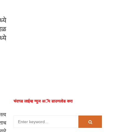
ये
काळ
्ये
चंदगड लाईव्ह न्युज अॅप डाउनलोड करा
मत्व
ेताच
णारे