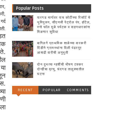
ार,
Popular Posts
री,
पारगड मार्गावर पाच कोटींच्या रिसॉर्ट चे
गर्द
भूमिपूजन, सीएनजी पेट्रोल पंप, हॉटेल,
स्नो फॉल मुळे पर्यटक व वाहनधारकांना
ती.
मिळणार सुविधा
पडत
नेक
बागिलगे प्राथमिक शाळेच्या वारकरी
दिंडीने ग्रामस्थांना दिली पंढरपूर
े.
आषाढी वारीची अनुभूती
थील
दोन दुभत्या म्हशींची भीषण टक्कर
 या
दोन्हींचा मृत्यू, चंदगड तालुक्यातील
तून
घटना
स.
्या
RECENT
POPULAR
COMMENTS
ाणी
ाला