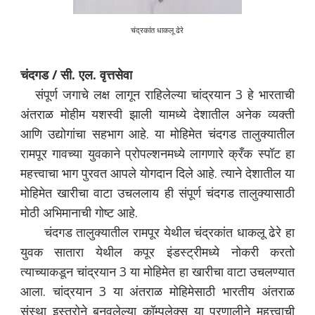
चंद्रकांत धाकलू ढेरे
चंदगड / सी. एल. वृत्तसेवा
संपूर्ण जगाचे लक्ष लागून राहिलेल्या चांद्रयान 3 हे भारताची
अंतराळ मोहीम यशस्वी झाली यामध्ये देशातील अनेक व्यक्ती
आणि उद्योगांचा सहभाग आहे. या मोहिमेत चंदगड तालुक्यातील
रामपूर गावच्या युवकाने प्रोपल्शनमध्ये लागणारे क्रँक स्पॉट हा
महत्त्वाचा भाग पुरवत आपले योगदान दिले आहे. त्याने देशातील या
मोहिमेत खारीचा वाटा उचललाय ही संपूर्ण चंदगड तालुक्यासाठी
मोठी अभिमानाची गोष्ट आहे.
चंदगड तालुक्यातील रामपूर येथील चंद्रकांत धाकलू ढेरे हा
युवक सातारा येथील कपूर इंडस्ट्रीमध्ये नोकरी करतो
त्याच्याकडून चांद्रयान 3 या मोहिमेत हा खारीचा वाटा उचलण्यात
आला. चांद्रयान 3 या अंतराळ मोहिमेसाठी भारतीय अंतराळ
संस्था इस्त्रोने बनवलेल्या कॉम्पलेक्स या प्रणालीने महत्त्वाची