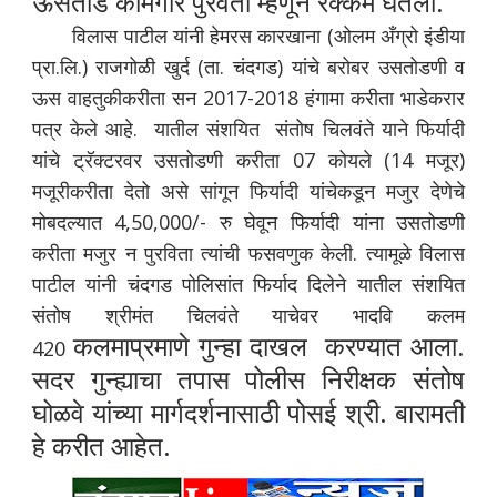
ऊसतोड कामगार पुरवतो म्हणून रक्कम घेतली.
विलास पाटील यांनी हेमरस कारखाना (ओलम अँग्रो इंडीया
प्रा.लि.) राजगोळी खुर्द (ता. चंदगड) यांचे बरोबर उसतोडणी व
ऊस वाहतुकीकरीता सन 2017-2018 हंगामा करीता भाडेकरार
पत्र केले आहे. यातील संशयित संतोष चिलवंते याने फिर्यादी
यांचे ट्रॅक्टरवर उसतोडणी करीता 07 कोयले (14 मजूर)
मजूरीकरीता देतो असे सांगून फिर्यादी यांचेकडून मजुर देणेचे
मोबदल्यात 4,50,000/- रु घेवून फिर्यादी यांना उसतोडणी
करीता मजुर न पुरविता त्यांची फसवणुक केली. त्यामूळे विलास
पाटील यांनी चंदगड पोलिसांत फिर्याद दिलेने यातील संशयित
संतोष श्रीमंत चिलवंते याचेवर भादवि कलम
कलमाप्रमाणे गुन्हा दाखल करण्यात आला.
420
सदर गुन्ह्याचा तपास पोलीस निरीक्षक संतोष
घोळवे यांच्या मार्गदर्शनासाठी पोसई श्री. बारामती
हे करीत आहेत.