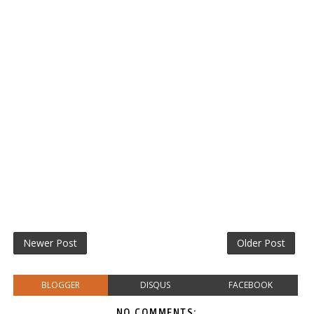
Newer Post
Older Post
BLOGGER
DISQUS
FACEBOOK
NO COMMENTS: