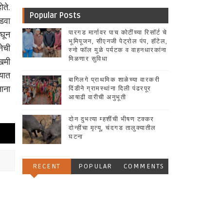
ोते.
Popular Posts
डवा
िघून
पारगड मार्गावर पाच कोटींच्या रिसॉर्ट चे
भूमिपूजन, सीएनजी पेट्रोल पंप, हॉटेल,
नेची
स्नो फॉल मुळे पर्यटक व वाहनधारकांना
मिळणार सुविधा
खमी
्यात
बागिलगे प्राथमिक शाळेच्या वारकरी
ाना
दिंडीने ग्रामस्थांना दिली पंढरपूर
आषाढी वारीची अनुभूती
दोन दुभत्या म्हशींची भीषण टक्कर
दोन्हींचा मृत्यू, चंदगड तालुक्यातील
घटना
RECENT
POPULAR
COMMENTS