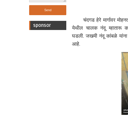
चंदगड हेरे मार्गावर मोहनतळ
sponsor
येथील चालक नंदू म्हातारू
घडली.
जखमी नंदू कांबळे यांन
आहे.