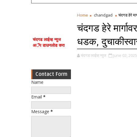
Home
chandgad
चंदगड हेरे म
चंदगड हेरे मार्गा
धडक, दुचाकीस्वा
चंदगड लाईव्ह न्युज
अॅप डाउनलोड करा
चंदगड लाईव्ह न्युज
June 02, 2025
Contact Form
Name
Email
*
Message
*