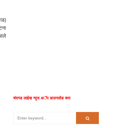
गड)
टना
 आले
चंदगड लाईव्ह न्युज अॅप डाउनलोड करा