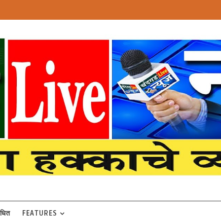
बंधित
FEATURES