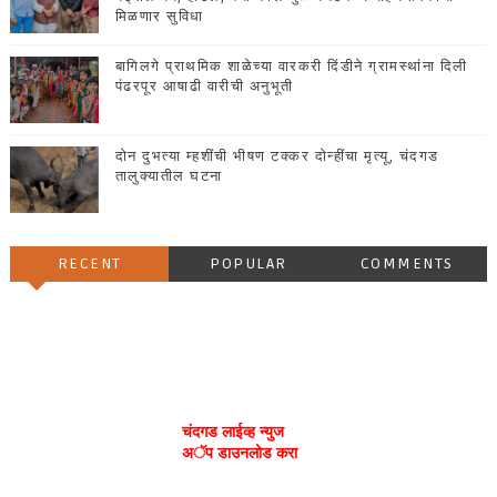
मिळणार सुविधा
बागिलगे प्राथमिक शाळेच्या वारकरी दिंडीने ग्रामस्थांना दिली
पंढरपूर आषाढी वारीची अनुभूती
दोन दुभत्या म्हशींची भीषण टक्कर दोन्हींचा मृत्यू, चंदगड
तालुक्यातील घटना
RECENT
POPULAR
COMMENTS
चंदगड लाईव्ह न्युज
अॅप डाउनलोड करा