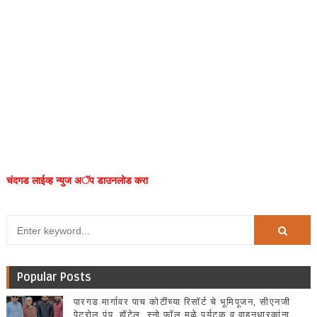
चंदगड लाईव्ह न्युज अॅप डाउनलोड करा
Popular Posts
पारगड मार्गावर पाच कोटींच्या रिसॉर्ट चे भूमिपूजन, सीएनजी
पेट्रोल पंप, हॉटेल, स्नो फॉल मुळे पर्यटक व वाहनधारकांना