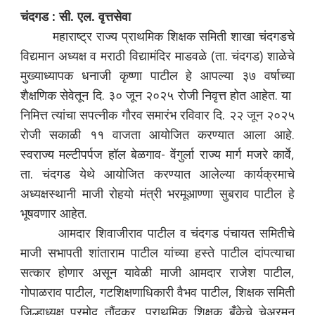
चंदगड : सी. एल. वृत्तसेवा
महाराष्ट्र राज्य प्राथमिक शिक्षक समिती शाखा चंदगडचे
विद्यमान अध्यक्ष व मराठी विद्यामंदिर माडवळे (ता. चंदगड) शाळेचे
मुख्याध्यापक धनाजी कृष्णा पाटील हे आपल्या ३७ वर्षाच्या
शैक्षणिक सेवेतून दि. ३० जून २०२५ रोजी निवृत्त होत आहेत. या
निमित्त त्यांचा सपत्नीक गौरव समारंभ रविवार दि. २२ जून २०२५
रोजी सकाळी ११ वाजता आयोजित करण्यात आला आहे.
स्वराज्य मल्टीपर्पज हॉल बेळगाव- वेंगुर्ला राज्य मार्ग मजरे कार्वे,
ता. चंदगड येथे आयोजित करण्यात आलेल्या कार्यक्रमाचे
अध्यक्षस्थानी माजी रोहयो मंत्री भरमूआण्णा सुबराव पाटील हे
भूषवणार आहेत.
आमदार शिवाजीराव पाटील व चंदगड पंचायत समितीचे
माजी सभापती शांताराम पाटील यांच्या हस्ते पाटील दांपत्याचा
सत्कार होणार असून यावेळी माजी आमदार राजेश पाटील,
गोपाळराव पाटील, गटशिक्षणाधिकारी वैभव पाटील, शिक्षक समिती
जिल्हाध्यक्ष प्रमोद तौंदकर, प्राथमिक शिक्षक बँकेचे चेअरमन