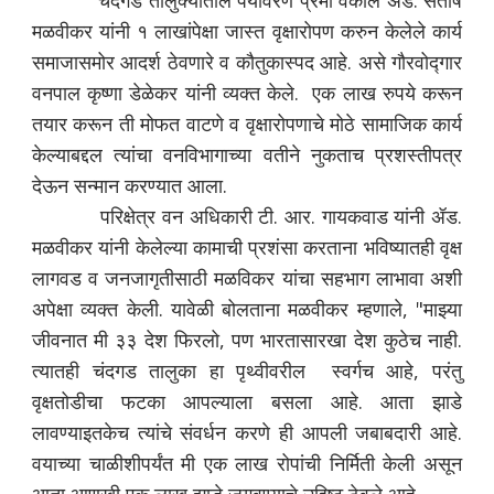
चंदगड तालुक्यातील पर्यावरण प्रेमी वकील ॲड. संतोष
मळवीकर यांनी १ लाखांपेक्षा जास्त वृक्षारोपण करुन केलेले कार्य
समाजासमोर आदर्श ठेवणारे व कौतुकास्पद आहे. असे गौरवोद्गार
वनपाल कृष्णा डेळेकर यांनी व्यक्त केले. एक लाख रुपये करून
तयार करून ती मोफत वाटणे व वृक्षारोपणाचे मोठे सामाजिक कार्य
केल्याबद्दल त्यांचा वनविभागाच्या वतीने नुकताच प्रशस्तीपत्र
देऊन सन्मान करण्यात आला.
परिक्षेत्र वन अधिकारी टी. आर. गायकवाड यांनी ॲड.
मळवीकर यांनी केलेल्या कामाची प्रशंसा करताना भविष्यातही वृक्ष
लागवड व जनजागृतीसाठी मळविकर यांचा सहभाग लाभावा अशी
अपेक्षा व्यक्त केली. यावेळी बोलताना मळवीकर म्हणाले, "माझ्या
जीवनात मी ३३ देश फिरलो, पण भारतासारखा देश कुठेच नाही.
त्यातही चंदगड तालुका हा पृथ्वीवरील स्वर्गच आहे, परंतु
वृक्षतोडीचा फटका आपल्याला बसला आहे. आता झाडे
लावण्याइतकेच त्यांचे संवर्धन करणे ही आपली जबाबदारी आहे.
वयाच्या चाळीशीपर्यंत मी एक लाख रोपांची निर्मिती केली असून