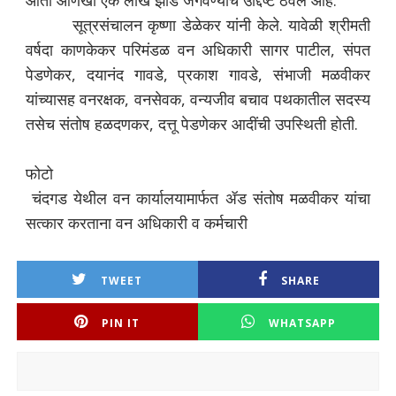
आता आणखी एक लाख झाडे जगवण्याचे उद्दिष्ट ठेवले आहे.
सूत्रसंचालन कृष्णा डेळेकर यांनी केले. यावेळी श्रीमती
वर्षदा काणकेकर परिमंडळ वन अधिकारी सागर पाटील, संपत
पेडणेकर, दयानंद गावडे, प्रकाश गावडे, संभाजी मळवीकर
यांच्यासह वनरक्षक, वनसेवक, वन्यजीव बचाव पथकातील सदस्य
तसेच संतोष हळदणकर, दत्तू पेडणेकर आदींची उपस्थिती होती.
फोटो
चंदगड येथील वन कार्यालयामार्फत ॲड संतोष मळवीकर यांचा
सत्कार करताना वन अधिकारी व कर्मचारी
TWEET
SHARE
PIN IT
WHATSAPP