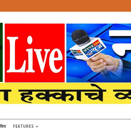
बंधित
FEATURES