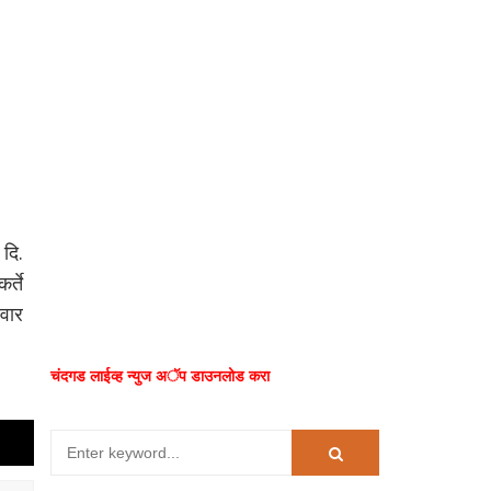
 दि.
्ते
िवार
चंदगड लाईव्ह न्युज अॅप डाउनलोड करा