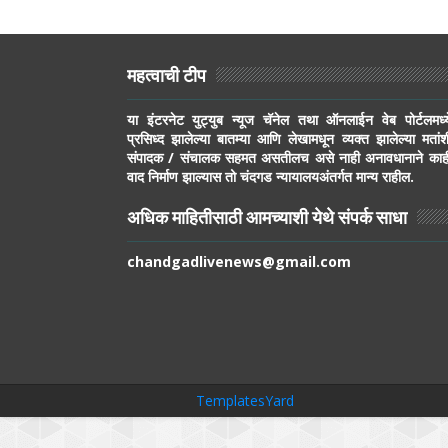
महत्वाची टीप
या इंटरनेट युट्युब न्यूज चॅनेल तथा ऑनलाईन वेब पोर्टलमध्य
प्रसिध्द झालेल्या बातम्या आणि लेखामधून व्यक्त झालेल्या मतांश
संपादक / संचालक सहमत असतीलच असे नाही अनावधानाने काह
वाद निर्माण झाल्यास तो चंदगड न्यायालयअंतर्गत मान्य राहील.
अधिक माहितीसाठी आमच्याशी येथे संपर्क साधा
chandgadlivenews@gmail.com