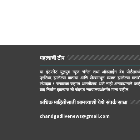
महत्वाची टीप
या इंटरनेट युट्युब न्यूज चॅनेल तथा ऑनलाईन वेब पोर्टलमध्य
प्रसिध्द झालेल्या बातम्या आणि लेखामधून व्यक्त झालेल्या मतांश
संपादक / संचालक सहमत असतीलच असे नाही अनावधानाने काह
वाद निर्माण झाल्यास तो चंदगड न्यायालयअंतर्गत मान्य राहील.
अधिक माहितीसाठी आमच्याशी येथे संपर्क साधा
chandgadlivenews@gmail.com