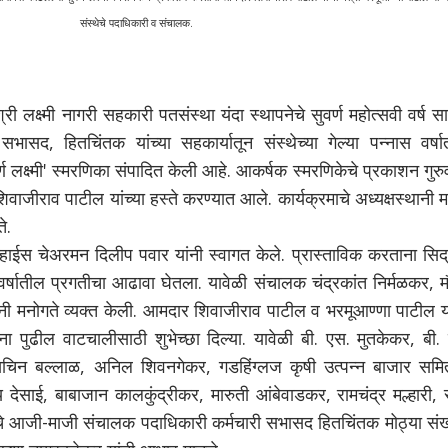
संस्थेचे पदाधिकारी व संचालक.
 लक्ष्मी नागरी सहकारी पतसंस्था यंदा स्थापनेचे सुवर्ण महोत्सवी वर्ष स
सभासद, हितचिंतक यांच्या सहकार्यातून संस्थेच्या गेल्या पन्नास वर्ष
ण लक्ष्मी' स्मरणिका संपादित केली आहे. आकर्षक स्मरणिकेचे प्रकाशन गुरु
ाजीराव पाटील यांच्या हस्ते करण्यात आले. कार्यक्रमाचे अध्यक्षस्थानी 
ते.
स चेअरमन दिलीप पवार यांनी स्वागत केले. प्रास्ताविक करताना सिद्
स वर्षातील प्रगतीचा आढावा घेतला. यावेळी संचालक चंद्रकांत निर्मळकर, 
नी मनोगते व्यक्त केली. आमदार शिवाजीराव पाटील व भरमूआण्णा पाटील या
ाना पुढील वाटचालीसाठी शुभेच्छा दिल्या. यावेळी बी. एस. मुतकेकर, बी.
चिन बल्लाळ, अनिल शिवनगेकर, गडहिंग्लज कृषी उत्पन्न बाजार समित
देसाई, बाबाजान कालकुंद्रीकर, मारुती आंबेवाडकर, रामचंद्र मल्हारी, 
ेचे आजी-माजी संचालक पदाधिकारी कर्मचारी सभासद हितचिंतक मोठ्या संख्