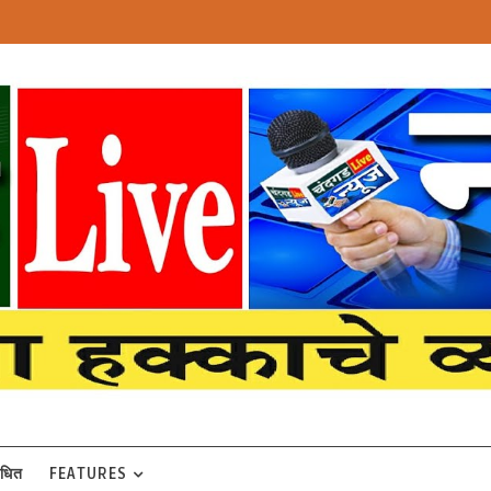
बंधित
FEATURES