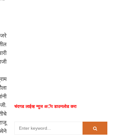
ाजरे
ातील
वारी
माजी
राम
मौला
ंनी
 जी.
चंदगड लाईव्ह न्युज अॅप डाउनलोड करा
ीचे
राजू
येने