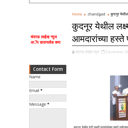
Home
chandgad
कुदनूर येथील 
कुदनूर येथील लक्ष्
आमदारांच्या हस्त
चंदगड लाईव्ह न्युज
अॅप डाउनलोड करा
चंदगड लाईव्ह न्युज
December 26
Contact Form
Name
Email
*
Message
*
कुदनुर येथील श्री लक्ष्मी पतसंस्थेच्या सुवर्ण महोत