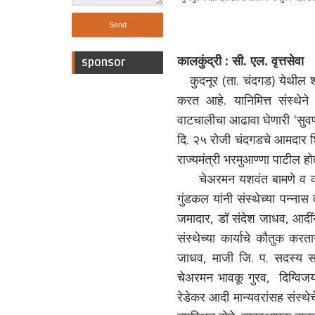
कालकुंद्री : सी. एल. वृत्तसेवा
sponsor
कुदनूर (ता. चंदगड) येथील श्री
करत आहे. यानिमित्त संस्थेने 
वाटचालीचा आढावा घेणारी 'सुवर्
दि. २५ रोजी चंदगडचे आमदार शिव
राज्यमंत्री भरमुआण्णा पाटील हो
चेअरमन यशवंत बामणे व व्हाई
गुंडकल यांनी संस्थेच्या पन्ना
जमादार, डॉ संदेश जाधव, आदीं
संस्थेच्या कार्याचे कौतुक करत
जाधव, माजी जि. प. सदस्य स
चेअरमन भावकू गुरव, दिग्विजय 
रेडेकर आदी मान्यवरांसह संस्थ