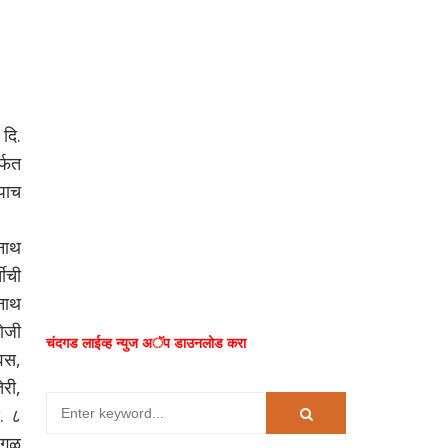
दि.
र्फत
पाच
ळनाथ
तीची
ळनाथ
ोजी
चंदगड लाईव्ह न्युज अॅप डाउनलोड करा
िवस,
ेरी,
ि. ८
 गूळ