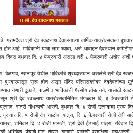
रामदैवत श्री देव रवळनाथ देवालयाच्या वार्षिक यात्रोत्सवाला बुधवार 
त होत आहे. भाविकांनी याचा लाभ घ्यावा, असे आवाहन देवस्थान कमिटीमा
ुख्य दिवस बुधवार दि. ४ फेब्रुवारी असला तरी ८ फेब्रुवारी अखेर अशी 
बेळगाव, खानापूर येथील भाविकांचे श्रध्दास्थान असलेले श्री देव रव
ास बुधवारपासून सुरू होत असून मंदिर परिसराबरोबर देवदेवतांच्या मूर्
वण्यात येणारी दुकाने, पाळणे व भाविकांची गैरसोय होऊ नये, यासाठी रव
सून श्री देव रवळनाथ यात्रोत्सवानिमित्त मंगळवार दि. ३ फेब्रुवारी र
प्रसाद, रात्री गोंधळाची आरती, बुधवार दि. ४ रोजी उत्सवाचा मुख्य द
रूवार दि. ५ रोजी देव चाळोबा यात्रा, दि. ६ फेब्रुवारी रोजी देवी सात
ळ यात्रा, शनिवार दि. ७ रोजी मारूती, श्री देवी ईठलाई यात्रा, रविवार द
ी अभिषेक, पंचाचे मान, तोरण, गाऱ्हाणे, पालखी प्रदक्षिणा, महाआरती,