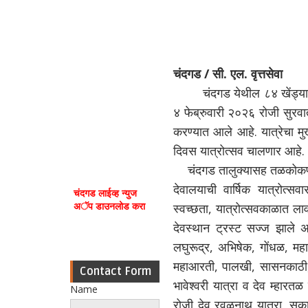
चंदगड / सी. एल. वृत्तसेवा
चंदगड येथील ८४ खेंड्याचे ग्
४ फेब्रुवारी २०२६ रोजी सुरवा
करण्यात आले आहे. यात्रेचा म
दिवस यात्रोत्सव चालणार आहे.
चंदगड तालुक्यासह तळकोकण, 
देवालयाची वार्षिक यात्रोत्सव
चंदगड लाईव्ह न्युज
अॅप डाउनलोड करा
स्वच्छता, यात्रोत्सवकाळात ला
देवस्थान ट्रस्ट सज्ज झाले अ
लघुरूद्र, अभिषेक, गोंधळ, महा
महाआरती, पालखी, सासनकाठी, गु
Contact Form
भावेश्वरी यात्रा व देव म्हारत
Name
रोजी देव रवळनाथ यात्रा, सकाळ