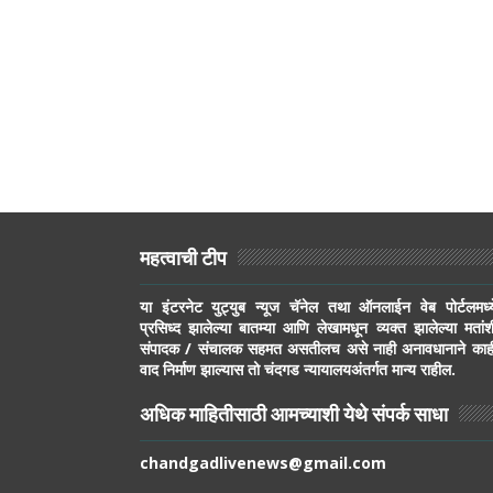
महत्वाची टीप
या इंटरनेट युट्युब न्यूज चॅनेल तथा ऑनलाईन वेब पोर्टलमध्य
प्रसिध्द झालेल्या बातम्या आणि लेखामधून व्यक्त झालेल्या मतांश
संपादक / संचालक सहमत असतीलच असे नाही अनावधानाने काह
वाद निर्माण झाल्यास तो चंदगड न्यायालयअंतर्गत मान्य राहील.
अधिक माहितीसाठी आमच्याशी येथे संपर्क साधा
chandgadlivenews@gmail.com