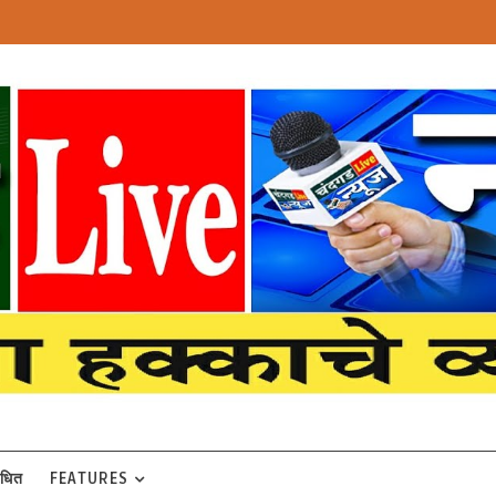
बंधित
FEATURES