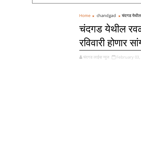
Home
chandgad
चंदगड येथील 
चंदगड येथील रवळन
रविवारी होणार सां
चंदगड लाईव्ह न्युज
February 03,