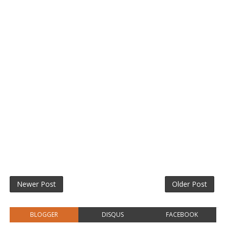
Newer Post
Older Post
BLOGGER
DISQUS
FACEBOOK