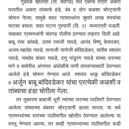
गुडवळे खालसा (ता. चंदगड) येथे एकाच रात्री अकरा
घरातील अकरा तांब्याचे हंडे, बंब व दोन कळशा चोरट्यानी
चोरून नेल्या. यामुळे सदर ग्रामस्थांना सुमारे लाख रुपयांचा
फटका बसला. सदर घटना गुरुवारी (दि. २) मध्यरात्री घडली.
याबाबत ग्रामस्थांनी चंदगड पोलीस ठाण्यात तक्रार दिली आहे.
बाबू रामा कांबळे, उत्तम रामजी गावडे, आनंद विष्णू केसरकर,
अजय महादेव गावडे, तानाजी नागोजी बांदिवडेकर, सतीश यशवंत
गावडे, नामदेव शंकर गावडे, दत्तू पांडुरंग गावडे यांच्या घराच्या
मागे व समोरील अंगणात अंघोळीचे पाणी तापवण्यासाठी ठेवण्यात
आलेले हंडे चोरून नेण्यात आले. यशवंत धाकू बांदिवडेकर
अर्जुन बाबू बांदिवडेकर यांचा प्रत्येकी कळशी व
व
तांब्याचा हंडा चोरीला गेला.
तर तुकाराम बाबाजी धुरी त्यांच्या घराच्या पाठीमागे ठेवण्यात
आलेला तांब्याच्या बंबावर चोरट्यानी डल्ला मारला. या सर्व
ग्रामस्थांच्या घराच्या पाठीमागील खोलीत ठेवण्यात आलेल्या या
वस्तू नेण्यात आल्या. तर काही ग्रामस्थांच्या पाठीमागील कडी