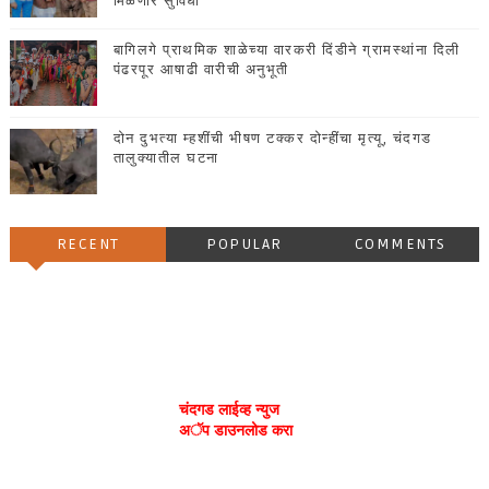
मिळणार सुविधा
बागिलगे प्राथमिक शाळेच्या वारकरी दिंडीने ग्रामस्थांना दिली
पंढरपूर आषाढी वारीची अनुभूती
दोन दुभत्या म्हशींची भीषण टक्कर दोन्हींचा मृत्यू, चंदगड
तालुक्यातील घटना
RECENT
POPULAR
COMMENTS
चंदगड लाईव्ह न्युज
अॅप डाउनलोड करा