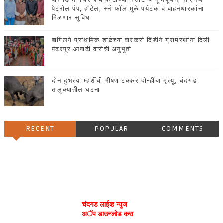
पारगड मार्गावर पाच कोटींच्या रिसॉर्ट चे भूमिपूजन, सीएनजी
पेट्रोल पंप, हॉटेल, स्नो फॉल मुळे पर्यटक व वाहनधारकांना
मिळणार सुविधा
बागिलगे प्राथमिक शाळेच्या वारकरी दिंडीने ग्रामस्थांना दिली
पंढरपूर आषाढी वारीची अनुभूती
दोन दुभत्या म्हशींची भीषण टक्कर दोन्हींचा मृत्यू, चंदगड
तालुक्यातील घटना
RECENT
POPULAR
COMMENTS
चंदगड लाईव्ह न्युज
अॅप डाउनलोड करा