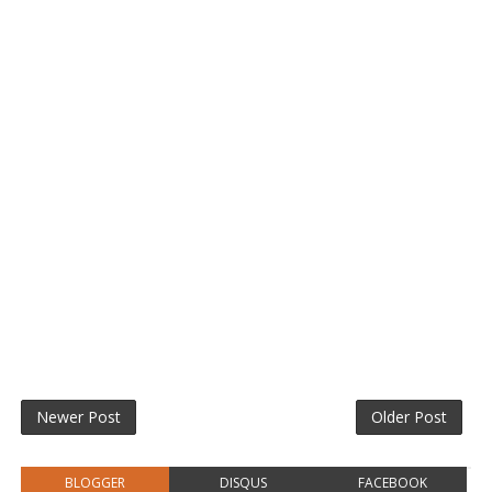
Newer Post
Older Post
BLOGGER
DISQUS
FACEBOOK