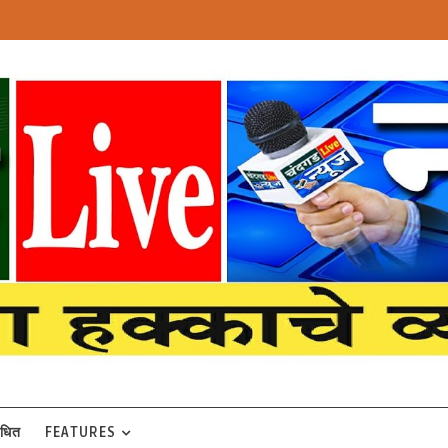
बंधित
FEATURES