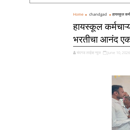
Home
chandgad
हायस्कूल कर्
हायस्कूल कर्मचाऱ्य
भरतीचा आनंद एक
चंदगड लाईव्ह न्युज
June 10, 2026