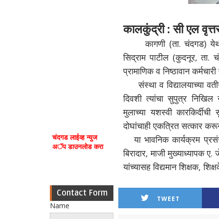
कालकुंद्री : सी एल वृत्त
कागणी (ता. चंदगड) येथील
सिद्राम पाटील (कुदनूर, ता. 
प्रामाणिक व निष्ठावान कर्मचारी
संस्था व विद्यालयाच्या वत
दिवशी त्यांचा सुपुत्र निखिल
मुलाच्या यशस्वी कारकिर्दीच
दोघांचाही एकत्रित सत्कार करून व
चंदगड लाईव्ह न्युज
या भावनिक कार्यक्रम प्रसंगी
अॅप डाउनलोड करा
बिरादार, माजी मुख्याध्यापक ए.
यांच्यासह विद्यमान शिक्षक, शिक्ष
Contact Form
TWEET
Name