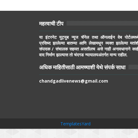
महत्वाची टीप
या इंटरनेट युट्युब न्यूज चॅनेल तथा ऑनलाईन वेब पोर्टलमध्य
प्रसिध्द झालेल्या बातम्या आणि लेखामधून व्यक्त झालेल्या मतांश
संपादक / संचालक सहमत असतीलच असे नाही अनावधानाने काह
वाद निर्माण झाल्यास तो चंदगड न्यायालयअंतर्गत मान्य राहील.
अधिक माहितीसाठी आमच्याशी येथे संपर्क साधा
chandgadlivenews@gmail.com