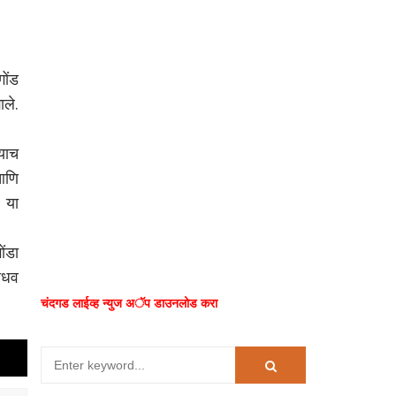
गोंड
ले.
 याच
आणि
 या
ंडा
जाधव
चंदगड लाईव्ह न्युज अॅप डाउनलोड करा