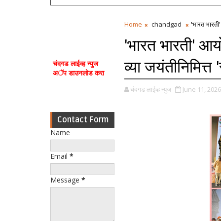
Home
chandgad
'भारत भारती'
'भारत भारती' आय
व्या जयंतीनिमित्त 
चंदगड लाईव्ह न्युज
अॅप डाउनलोड करा
चंदगड लाईव्ह न्युज
June 11, 2026
Contact Form
Name
Email
*
Message
*