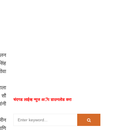
मेलन
सिंह
ोवा
माला
ा सौ
चंदगड लाईव्ह न्युज अॅप डाउनलोड करा
ांनी
िलीन
आणि