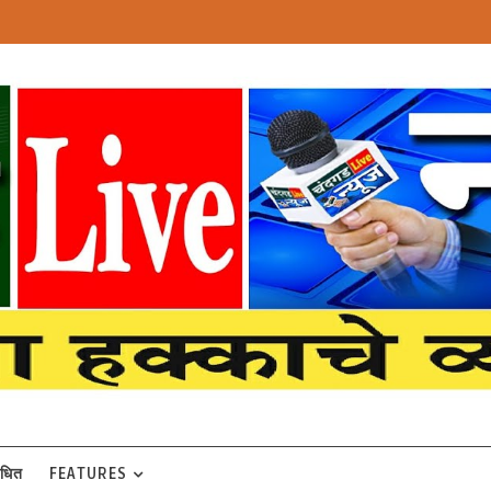
बंधित
FEATURES