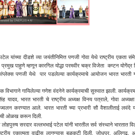
ल यांच्या दीडशे व्या जयंतीनिमित्त पणजी गोवा येथे राष्ट्रीय एकता सं
रमुख पाहुणे म्हणून कारगिल योद्धा परमवीर चक्र विजेता कप्टन योगेंद्र 
ंप्लेक्स पणजी येथे पार पडलेल्या कार्यक्रमाचे आयोजन भारत भारती ग
क विभागाने गायिलेल्या गणेश वंदनेने कार्यक्रमाची सुरुवात झाली. कार्यक्र
सिंह यादव, भारत भारती चे राष्ट्रीय अध्यक्ष विनय पत्राले, गोवा अध्यक्ष
प्रज्वलन करण्यात आले. भारत भारती च्या प्रभारी सौ वैशालीताई लवंदे य
वराची ओळख करून दिली.
्री लोहपुरुष सरदार वल्लभभाई पटेल यांनी भारतील सर्व संस्थाने भारतात व
ट्रीय एकात्मता वाढीस लागण्यास बळकटी दिली. जोधपूर, अलिगढ, 