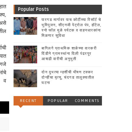
हात
Popular Posts
्य,
पारगड मार्गावर पाच कोटींच्या रिसॉर्ट चे
असे
भूमिपूजन, सीएनजी पेट्रोल पंप, हॉटेल,
ातील
स्नो फॉल मुळे पर्यटक व वाहनधारकांना
मिळणार सुविधा
याची
बागिलगे प्राथमिक शाळेच्या वारकरी
दिंडीने ग्रामस्थांना दिली पंढरपूर
्यात
आषाढी वारीची अनुभूती
हणजे
ांचे
दोन दुभत्या म्हशींची भीषण टक्कर
दोन्हींचा मृत्यू, चंदगड तालुक्यातील
ा व
घटना
RECENT
POPULAR
COMMENTS