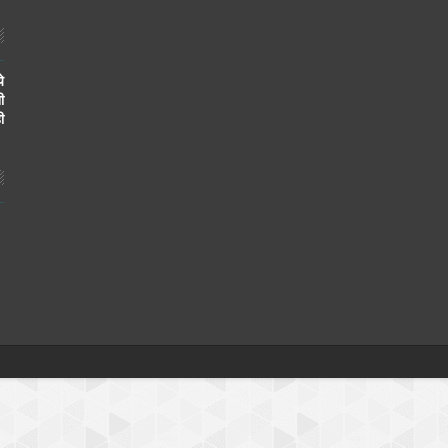
े
ी
ी