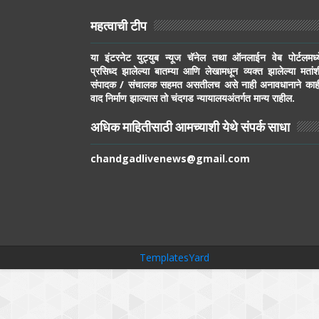
महत्वाची टीप
या इंटरनेट युट्युब न्यूज चॅनेल तथा ऑनलाईन वेब पोर्टलमध्य
प्रसिध्द झालेल्या बातम्या आणि लेखामधून व्यक्त झालेल्या मतांश
संपादक / संचालक सहमत असतीलच असे नाही अनावधानाने काह
वाद निर्माण झाल्यास तो चंदगड न्यायालयअंतर्गत मान्य राहील.
अधिक माहितीसाठी आमच्याशी येथे संपर्क साधा
chandgadlivenews@gmail.com