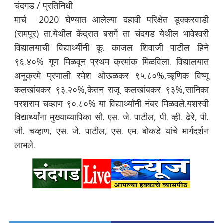
चंदगड / प्रतिनिधी
मार्च 2020 घेण्यात आलेल्या दहावी परिक्षेत डूक्करवाडी
(रामपूर) ता.येथील केंद्रात बसर्गे ता चंदगड येथील भावेश्वरी
विद्यालयाची विद्यार्थ्यीनी कू. काजल शिवाजी पाटील हिने
९६.४०% गूण मिळवून प्रथम क्रमांक मिळविला. विद्यालयात
अनुक्रमे प्रणाली रमेश ओऊळकर ९५.८०%,ॠणिक विष्णू
कलखांबकर ९३.२०%,केतन राजू कलखांबकर ९३%,सानिका
परशराम चव्हाण ९०.८०% या विद्यार्थ्यांनी नंबर मिळवले.यशस्वी
विद्यार्थ्यांना मुख्याध्यापिका सौ. एस. जे. पाटील, पी. व्ही. ढेरे, पी.
जी. चव्हाण, एस. जे. पाटील, एस. एम. बोकडे यांचे मार्गदर्शन
लाभले.