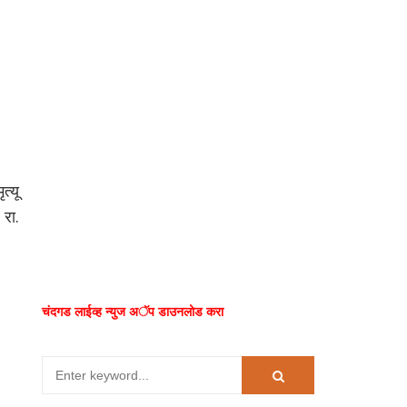
्यू
 रा.
चंदगड लाईव्ह न्युज अॅप डाउनलोड करा