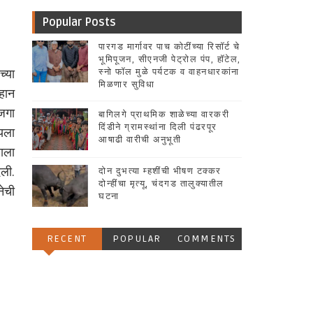
Popular Posts
पारगड मार्गावर पाच कोटींच्या रिसॉर्ट चे
भूमिपूजन, सीएनजी पेट्रोल पंप, हॉटेल,
्या
स्नो फॉल मुळे पर्यटक व वाहनधारकांना
मिळणार सुविधा
लहान
ोजगा
बागिलगे प्राथमिक शाळेच्या वारकरी
दिंडीने ग्रामस्थांना दिली पंढरपूर
यला
आषाढी वारीची अनुभूती
ाला
िली.
दोन दुभत्या म्हशींची भीषण टक्कर
दोन्हींचा मृत्यू, चंदगड तालुक्यातील
नेची
घटना
RECENT
POPULAR
COMMENTS