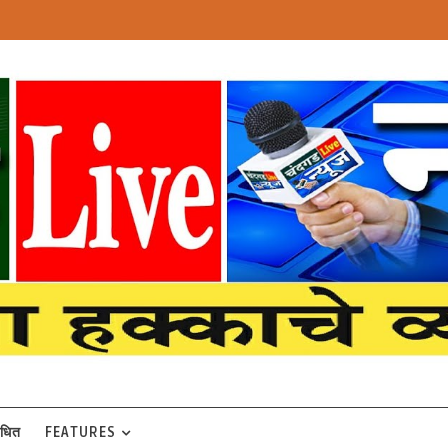
बंधित
FEATURES