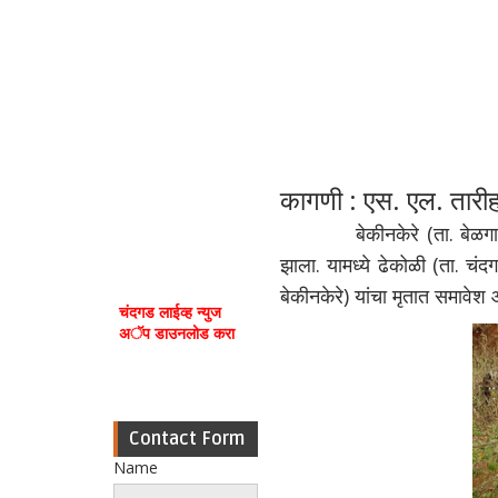
कागणी : एस. एल. तार
बेकीनकेरे (ता. बेळगाव) ये
झाला. यामध्ये ढेकोळी (ता. चं
बेकीनकेरे) यांचा मृतात समावे
चंदगड लाईव्ह न्युज
अॅप डाउनलोड करा
Contact Form
Name