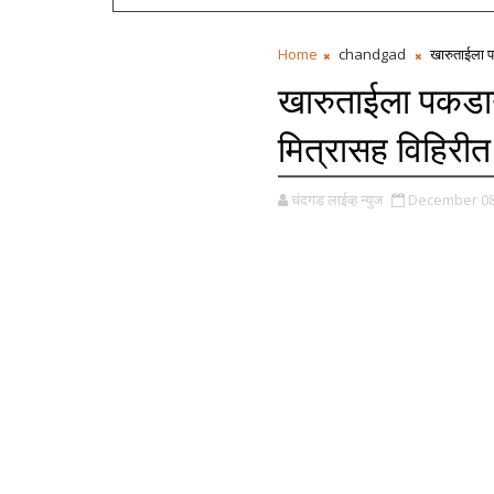
Home
chandgad
खारुताईला पक
खारुताईला पकडायल
मित्रासह विहिरीत 
चंदगड लाईव्ह न्युज
December 08