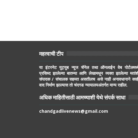
महत्वाची टीप
या इंटरनेट युट्युब न्यूज चॅनेल तथा ऑनलाईन वेब पोर्टलमध्य
प्रसिध्द झालेल्या बातम्या आणि लेखामधून व्यक्त झालेल्या मतांश
संपादक / संचालक सहमत असतीलच असे नाही अनावधानाने काह
वाद निर्माण झाल्यास तो चंदगड न्यायालयअंतर्गत मान्य राहील.
अधिक माहितीसाठी आमच्याशी येथे संपर्क साधा
chandgadlivenews@gmail.com