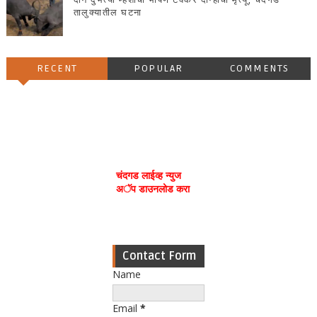
दोन दुभत्या म्हशींची भीषण टक्कर दोन्हींचा मृत्यू, चंदगड
तालुक्यातील घटना
RECENT
POPULAR
COMMENTS
चंदगड लाईव्ह न्युज
अॅप डाउनलोड करा
Contact Form
Name
Email
*