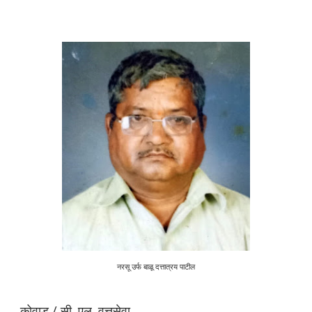
नरसू उर्फ बाळू दत्तात्रय पाटील
कोवाड / सी. एल. वृत्तसेवा