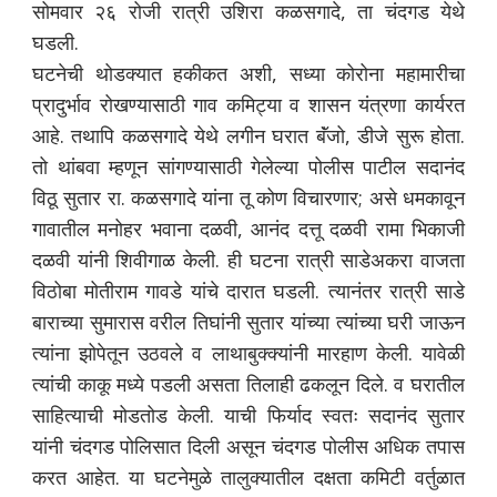
सोमवार २६ रोजी रात्री उशिरा कळसगादे, ता चंदगड येथे
घडली.
घटनेची थोडक्यात हकीकत अशी, सध्या कोरोना महामारीचा
प्रादुर्भाव रोखण्यासाठी गाव कमिट्या व शासन यंत्रणा कार्यरत
आहे. तथापि कळसगादे येथे लगीन घरात बॅंजो, डीजे सुरू होता.
तो थांबवा म्हणून सांगण्यासाठी गेलेल्या पोलीस पाटील सदानंद
विठू सुतार रा. कळसगादे यांना तू कोण विचारणार; असे धमकावून
गावातील मनोहर भवाना दळवी, आनंद दत्तू दळवी रामा भिकाजी
दळवी यांनी शिवीगाळ केली. ही घटना रात्री साडेअकरा वाजता
विठोबा मोतीराम गावडे यांचे दारात घडली. त्यानंतर रात्री साडे
बाराच्या सुमारास वरील तिघांनी सुतार यांच्या त्यांच्या घरी जाऊन
त्यांना झोपेतून उठवले व लाथाबुक्क्यांनी मारहाण केली. यावेळी
त्यांची काकू मध्ये पडली असता तिलाही ढकलून दिले. व घरातील
साहित्याची मोडतोड केली. याची फिर्याद स्वतः सदानंद सुतार
यांनी चंदगड पोलिसात दिली असून चंदगड पोलीस अधिक तपास
करत आहेत. या घटनेमुळे तालुक्यातील दक्षता कमिटी वर्तुळात