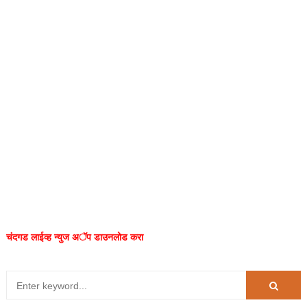
चंदगड लाईव्ह न्युज अॅप डाउनलोड करा