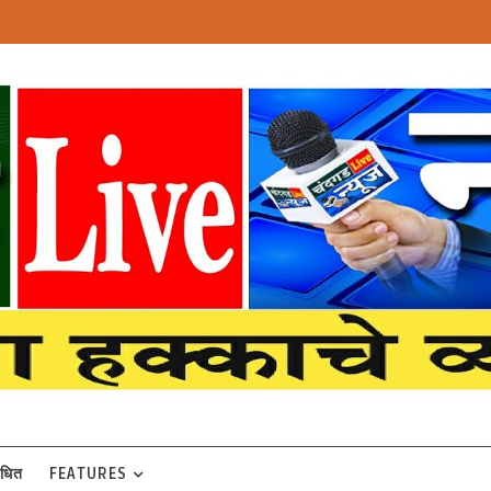
बंधित
FEATURES