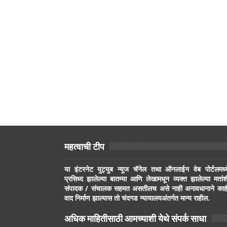
महत्वाची टीप
या इंटरनेट युट्युब न्यूज चॅनेल तथा ऑनलाईन वेब पोर्टलमध्य
प्रसिध्द झालेल्या बातम्या आणि लेखामधून व्यक्त झालेल्या मतांश
संपादक / संचालक सहमत असतीलच असे नाही अनावधानाने काह
वाद निर्माण झाल्यास तो चंदगड न्यायालयअंतर्गत मान्य राहील.
अधिक माहितीसाठी आमच्याशी येथे संपर्क साधा