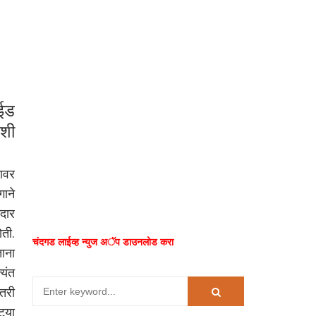
ाईड
अशी
ावर
गाने
ेदार
ती.
चंदगड लाईव्ह न्युज अॅप डाउनलोड करा
ाना
्यंत
तरी
्या