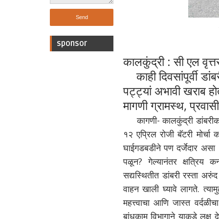
sponsor
कालकुंद्री : सी एल वृत्त
काही दिवसांपूर्वी डां
पट्ट्यां अभावी खराब हो
मागणी ग्रामस्थ, प्रवास
कागणी- कालकुंद्री डांबरीकरण
१२ एप्रिल रोजी बॅटरी मोर्चा क
घाईगडबडीने पण दर्जेदार असा ९०
पळून? गेल्यानंतर क्षत्रिय क
सद्यस्थितीत डांबरी रस्ता अर
वाहन खाली घ्यावे लागते. त्याम
महत्त्वाचा आणि जास्त वर्दळी
बांधकाम विभागाने याकडे लक्