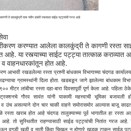
कागणी ते कालकुंद्री याच नवीन डांबरी रस्त्याला साईड पट्ट्यांची गरज आहे
सेवा
बरीकरण करण्यात आलेला कालकुंद्री ते कागणी रस्ता स
त आहे. या रस्त्याच्या साईट पट्ट्या तात्काळ कराव्यात 
ी व वाहनधारकांतून होत आहे.
 आभावी रखडलेल्या रस्ता प्रश्नी बांधकाम विभागाच्या चंदगड कार्यालय
ाढण्याचा ग्रामस्थांनी दिला होता. खडबडून जागे झालेल्या बांधकाम विभा
० मीटर लांबीचा रस्ता दहा-बारा दिवसापूर्वी पूर्ण केला आहे. पहिला ठेक
न्ट्रक्शनचे गौरव सावंत यांनी याकामी महत्त्वाची भूमिका बजावली हो
ुंद व उंच असल्याने दोन चार चाकी वाहने समोरासमोर आल्यास बाजू काढत
ुळे रस्ता खराब होत आहे चंदगड तालुक्याच्या पूर्व भागातील हा रस्ता अत
चा आहे. तो सुस्थितीत राहण्यासाठी साईड पट्ट्यांची नितांत गरज आहे. 
ष देऊन दगडी खडी व माती किंवा चिखल न होणारे खडक टाकून साईड पट्ट