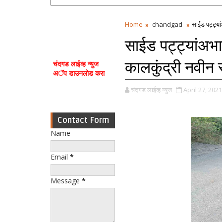
Home
chandgad
साईड पट्ट्या
साईड पट्ट्यांअभा
कालकुंद्री नवीन र
चंदगड लाईव्ह न्युज
अॅप डाउनलोड करा
चंदगड लाईव्ह न्युज
April 27, 2021
Contact Form
Name
Email
*
Message
*